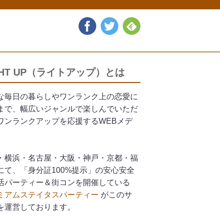
GHT UP（ライトアップ）とは
な毎日の暮らしやワンランク上の恋愛に
まで、幅広いジャンルで楽しんでいただ
ワンランクアップを応援するWEBメデ
。
・横浜・名古屋・大阪・神戸・京都・福
にて、「身分証100%提示」の安心安全
活パーティー＆街コンを開催している
ミアムステイタスパーティー
がこのサ
を運営しております。