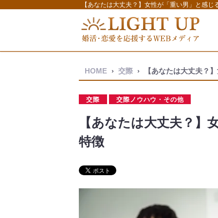
【あなたは大丈夫？】女性が「重い男」と感じる16の
HOME
›
交際
›
【あなたは大丈夫？】
交際
交際ノウハウ・その他
【あなたは大丈夫？】女
特徴