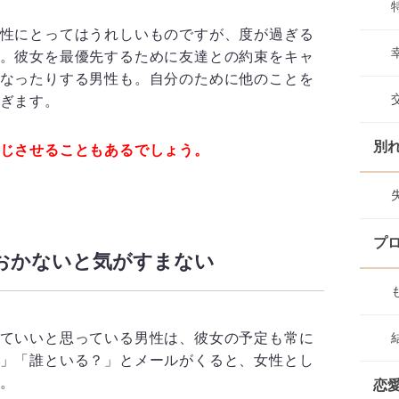
性にとってはうれしいものですが、度が過ぎる
。彼女を最優先するために友達との約束をキャ
なったりする男性も。自分のために他のことを
ぎます。
別
じさせることもあるでしょう。
プ
おかないと気がすまない
ていいと思っている男性は、彼女の予定も常に
」「誰といる？」とメールがくると、女性とし
。
恋