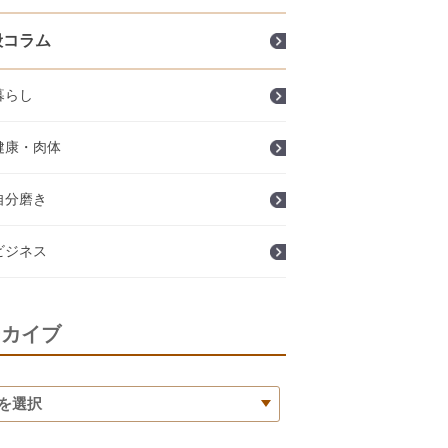
般コラム
暮らし
健康・肉体
自分磨き
ビジネス
ーカイブ