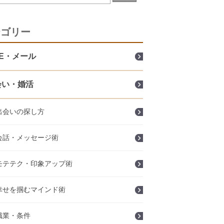
テゴリー
NE・メール
会い・婚活
出会いの探し方
会話・メッセージ術
モテテク・印象アップ術
幸せを掴むマインド術
職業・条件