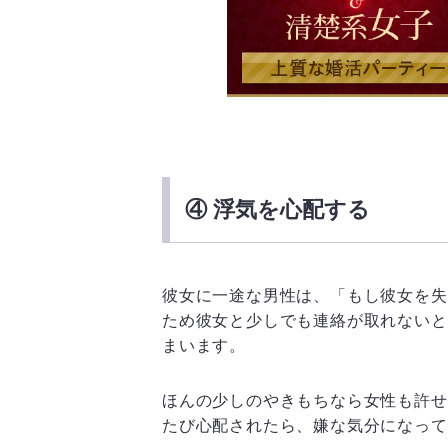
④ 浮気を心配する
彼女に一途な男性は、「もし彼女を失
ため彼女と少しでも連絡が取れないと
まいます。
ほんの少しのやきもちなら女性も許せ
たび心配されたら、嫌な気分になって