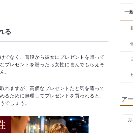
一
れる
けでなく、普段から彼女にプレゼントを贈って
なプレゼントを贈ったら女性に喜んでもらえそ
ん。
取れますが、高価なプレゼントだと気を遣って
めるために無理してプレゼントを買われると、
ア
うでしょう。