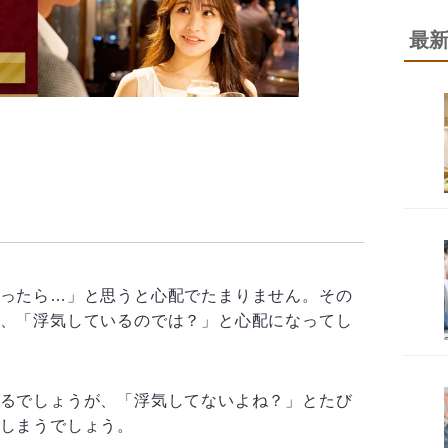
最
ったら…」と思うと心配でたまりません。その
、「浮気しているのでは？」と心配になってし
るでしょうが、「浮気してないよね？」とたび
しまうでしょう。