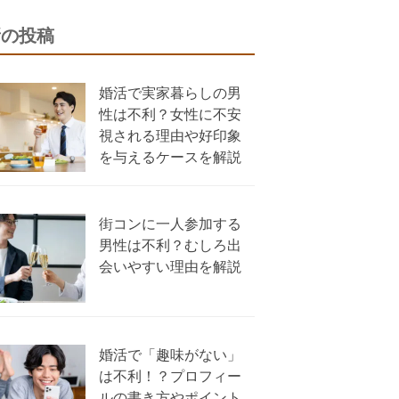
新の投稿
婚活で実家暮らしの男
性は不利？女性に不安
視される理由や好印象
を与えるケースを解説
街コンに一人参加する
男性は不利？むしろ出
会いやすい理由を解説
婚活で「趣味がない」
は不利！？プロフィー
ルの書き方やポイント