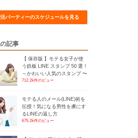
婚活パーティー
のスケジュールを見る
気の記事
【 保存版 】モテる女子が使
う鉄板 LINE スタンプ 50 選！
～かわいい人気のスタンプ 〜
712.2k件のビュー
モテる人のメール(LINE)術を
伝授！気になる男性を虜にす
るLINEの返し方
675.2k件のビュー