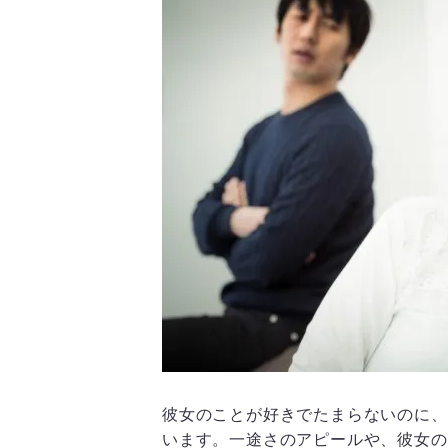
彼女のことが好きでたまらないのに、
います。一途さのアピールや、彼女の