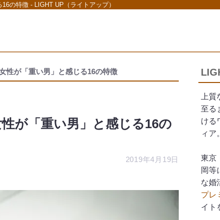
特徴 - LIGHT UP（ライトアップ）
LI
女性が「重い男」と感じる16の特徴
上質
至る
性が「重い男」と感じる16の
ける
ィア
東京
2019年4月19日
岡等
な婚
プレ
イト