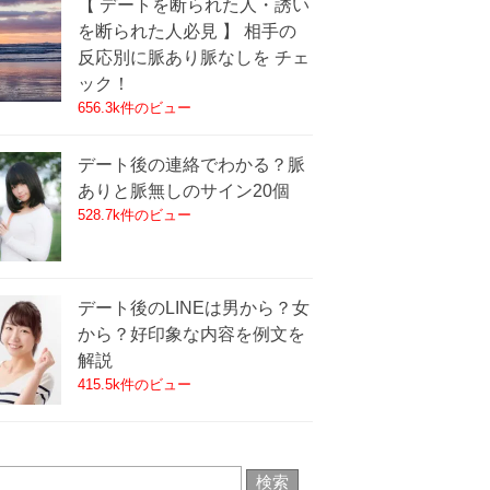
【 デートを断られた人・誘い
を断られた人必見 】 相手の
反応別に脈あり脈なしを チェ
ック！
656.3k件のビュー
デート後の連絡でわかる？脈
ありと脈無しのサイン20個
528.7k件のビュー
デート後のLINEは男から？女
から？好印象な内容を例文を
解説
415.5k件のビュー