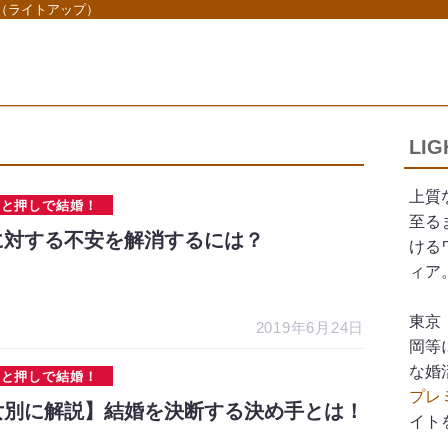
P（ライトアップ）
LI
上質
ひと押しで結婚！
至る
に対する不安を解消するには？
ける
ィア
東京
2019年6月24日
岡等
な婚
ひと押しで結婚！
プレ
女別に解説】結婚を決断する決め手とは！
イト