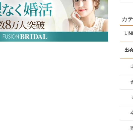
カ
LI
出