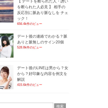
【 デートを断られた人・誘い
を断られた人必見 】 相手の
反応別に脈あり脈なしを チェ
ック！
656.4k件のビュー
デート後の連絡でわかる？脈
ありと脈無しのサイン20個
528.8k件のビュー
デート後のLINEは男から？女
から？好印象な内容を例文を
解説
415.6k件のビュー