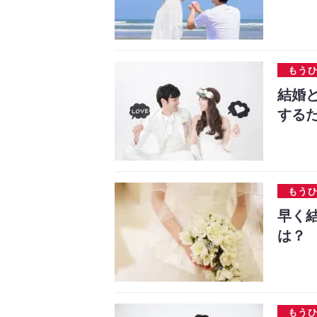
もう
結婚
する
もう
早く
は？
もう