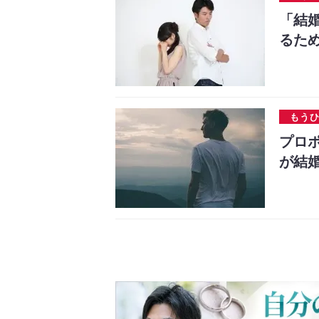
「結
るた
もう
プロ
が結