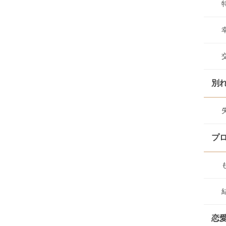
別
プ
恋