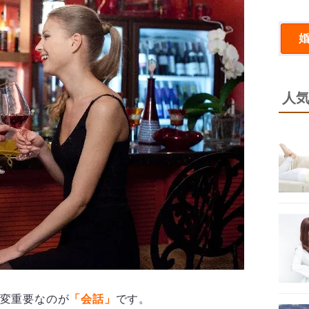
人
変重要なのが
「会話」
です。