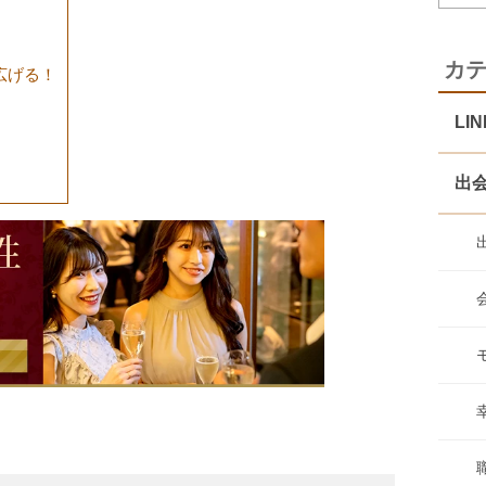
カ
広げる！
LI
出