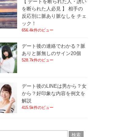
【 デートを断られた人・誘い
を断られた人必見 】 相手の
反応別に脈あり脈なしを チェ
ック！
656.4k件のビュー
デート後の連絡でわかる？脈
ありと脈無しのサイン20個
528.7k件のビュー
デート後のLINEは男から？女
から？好印象な内容を例文を
解説
415.5k件のビュー