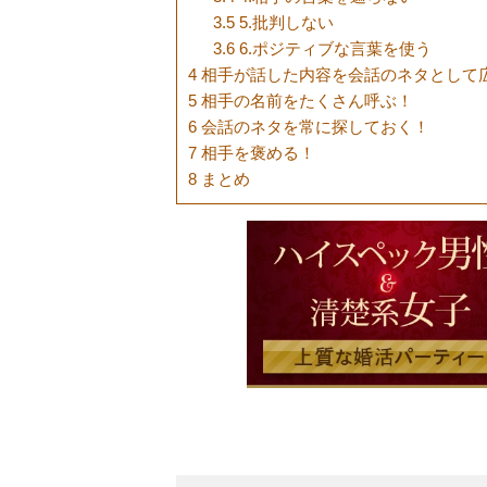
3.5
5.批判しない
3.6
6.ポジティブな言葉を使う
4
相手が話した内容を会話のネタとして
5
相手の名前をたくさん呼ぶ！
6
会話のネタを常に探しておく！
7
相手を褒める！
8
まとめ