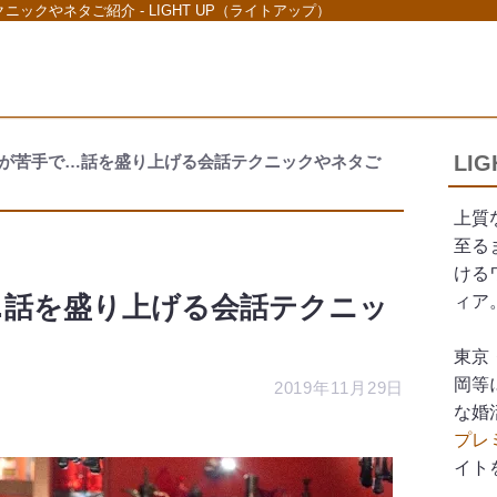
クやネタご紹介 - LIGHT UP（ライトアップ）
LI
が苦手で…話を盛り上げる会話テクニックやネタご
上質
至る
ける
…話を盛り上げる会話テクニッ
ィア
東京
岡等
2019年11月29日
な婚
プレ
イト