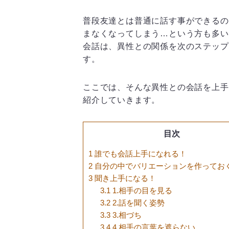
普段友達とは普通に話す事ができるの
まなくなってしまう…という方も多い
会話は、異性との関係を次のステップ
す。
ここでは、そんな異性との会話を上手
紹介していきます。
目次
1
誰でも会話上手になれる！
2
自分の中でバリエーションを作ってお
3
聞き上手になる！
3.1
1.相手の目を見る
3.2
2.話を聞く姿勢
3.3
3.相づち
3.4
4.相手の言葉を遮らない