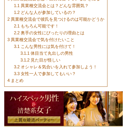
1.1
異業種交流会とは？どんな雰囲気？
1.2
どんな人が参加しているの？
2
異業種交流会で彼氏を見つけるのは可能かどうか
2.1
もちろん可能です！
2.2
奥手の女性にぴったりの理由とは
3
異業種交流会で気を付けたいこと
3.1
こんな男性には気を付けて！
3.1.1
体目当て丸出しの男性
3.1.2
見た目が怪しい
3.2
オシャレ＆気合いを入れて参加しよう！
3.3
女性一人で参加してもいい？
4
まとめ