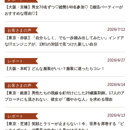
【大阪・京橋】男女70名ずつ♡総勢140名参加♡【婚活パーティーが
おすすめな理由♡】
2026/7/12
お客さまの声
【東京・赤坂】「自分らしく、でも一歩踏み出してみたい」インドア
なITエンジニアが、1対1の対話で見つけた新しい自分
2026/6/27
レポート
【大阪・本町】どんな服装がいい？服装に迷ったらコレ！
2026/6/14
お客さまの声
【東京・銀座】男性たちの視線を釘付けにした29歳薬剤師。17人のア
プローチにも流されない、彼女が「穏やかな人」を求める理由
2026/6/13
レポート
【東京・芝浦】笑顔とラリーが止まらない！今、世界を席巻する「ピ