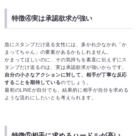
特徴④実は承認欲求が強い
急にスタンプだけ送る女性には、多かれ少なかれ「か
まってちゃん」の要素があるかもしれません。
かまってほしいのに、その気持ちを素直に伝えずにス
タンプだけ送るのは、実は承認欲求が強いからです。
自分の小さなアクションに対して、相手が丁寧な反応
することを期待している
のでしょう。
最初のLINEが自分でも、結果的に相手が自分を求める
ような流れにしたいとも考えられます。
特徴⑤相手に求めるハードルが高い