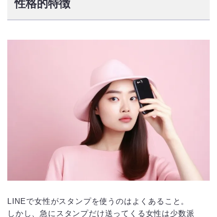
性格的特徴
LINEで女性がスタンプを使うのはよくあること。
しかし、急にスタンプだけ送ってくる女性は少数派