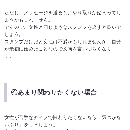
ただし、メッセージを送ると、やり取りが始まってし
まうかもしれません。
ですので、女性と同じようなスタンプを返すと良いで
しょう。
スタンプだけだと女性は不満かもしれませんが、自分
が最初に始めたことなので文句を言いづらくなりま
す。
④あまり関わりたくない場合
女性が苦手なタイプで関わりたくないなら「気づかな
いふり」をしましょう。