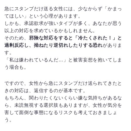
急にスタンプだけ送る女性には、少なからず「かまっ
てほしい」という心理があります。
しかも、承認欲求が強いタイプが多く、あなたが思う
以上の対応を求めているかもしれません。
そのため、
邪険な対応をすると「冷たくされた！」と
過剰反応し、拗ねたり逆切れしたりする恐れ
がありま
す。
「私は嫌われているんだ…」と被害妄想を抱いてしま
う場合も。
ですので、女性から急にスタンプだけ送られてきたと
きの対応は、返信するのが基本です。
もちろん、関わりたくないくらい嫌な気持ちがあるな
ら、未読無視する選択肢もありますが、女性が気分を
害して面倒な事態になるリスクも考えておきましょ
う。