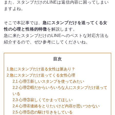
また、スタンプだけのLINEは返信内容に困ってしまい
ますよね。
そこで本記事では、
急にスタンプだけを送ってくる女
性の心理と性格的特徴
を解説します。
急に来たスタンプだけのLINEへのベストな対応方法も
紹介するので、ぜひ参考にしてくださいね。
目次
1
急にスタンプだけ送る女性は脈あり？
2
急にスタンプだけ送ってくる女性心理
2.1
心理①新しいスタンプを使ってみたい
2.2
心理②暇だからいろいろな人にスタンプだけ送って
いる
2.3
心理③寂しくてかまってほしい
2.4
心理④連絡をとりたいけど内容が思いつかない
2.5
心理⑤恋の駆け引きをしている