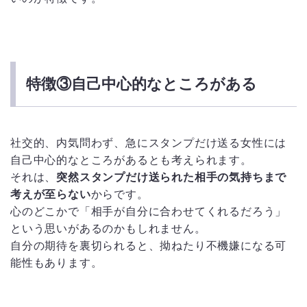
特徴③自己中心的なところがある
社交的、内気問わず、急にスタンプだけ送る女性には
自己中心的なところがあるとも考えられます。
それは、
突然スタンプだけ送られた相手の気持ちまで
考えが至らない
からです。
心のどこかで「相手が自分に合わせてくれるだろう」
という思いがあるのかもしれません。
自分の期待を裏切られると、拗ねたり不機嫌になる可
能性もあります。