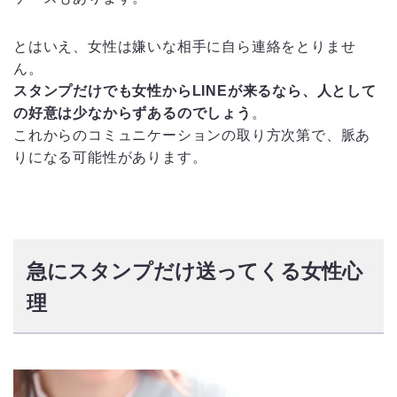
とはいえ、女性は嫌いな相手に自ら連絡をとりませ
ん。
スタンプだけでも女性からLINEが来るなら、人として
の好意は少なからずあるのでしょう
。
これからのコミュニケーションの取り方次第で、脈あ
りになる可能性があります。
急にスタンプだけ送ってくる女性心
理