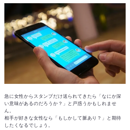
急に女性からスタンプだけ送られてきたら「なにか深
い意味があるのだろうか？」と戸惑うかもしれませ
ん。
相手が好きな女性なら「もしかして脈あり？」と期待
したくなるでしょう。