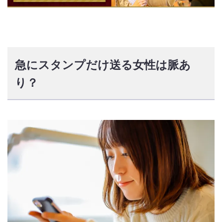
急にスタンプだけ送る女性は脈あ
り？