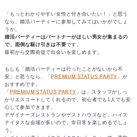
「もっとわかりやすい女性と付き合いたい！」と思う
なら、婚活パーティーに参加してみてはいかがでしょ
うか。
婚活パーティーはパートナーがほしい男女が集まるの
で、面倒な駆け引きは不要
です。
最初から交際前提で出会いを楽しめます。
もしも「婚活パーティーは行ったことがないから不
安」と思うなら、「
PREMIUM STATUS PARTY
」が
おすすめです。
「
PREMIUM STATUS PARTY
」は、スタッフがしっ
かりエスコートしてくれるので、初心者でも1人でも安
心して参加できます。
デザイナーズレストランやゲストハウスなど、ハイス
テイタスな会場が多いので、非日常を楽しめるでしょ
う。