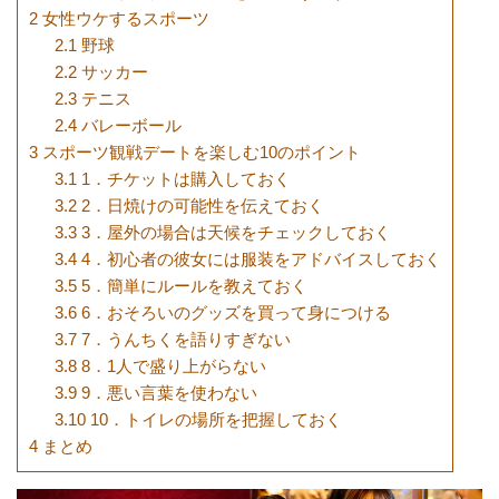
2
女性ウケするスポーツ
2.1
野球
2.2
サッカー
2.3
テニス
2.4
バレーボール
3
スポーツ観戦デートを楽しむ10のポイント
3.1
1．チケットは購入しておく
3.2
2．日焼けの可能性を伝えておく
3.3
3．屋外の場合は天候をチェックしておく
3.4
4．初心者の彼女には服装をアドバイスしておく
3.5
5．簡単にルールを教えておく
3.6
6．おそろいのグッズを買って身につける
3.7
7．うんちくを語りすぎない
3.8
8．1人で盛り上がらない
3.9
9．悪い言葉を使わない
3.10
10．トイレの場所を把握しておく
4
まとめ