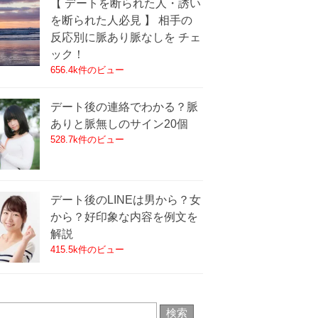
【 デートを断られた人・誘い
を断られた人必見 】 相手の
反応別に脈あり脈なしを チェ
ック！
656.4k件のビュー
デート後の連絡でわかる？脈
ありと脈無しのサイン20個
528.7k件のビュー
デート後のLINEは男から？女
から？好印象な内容を例文を
解説
415.5k件のビュー