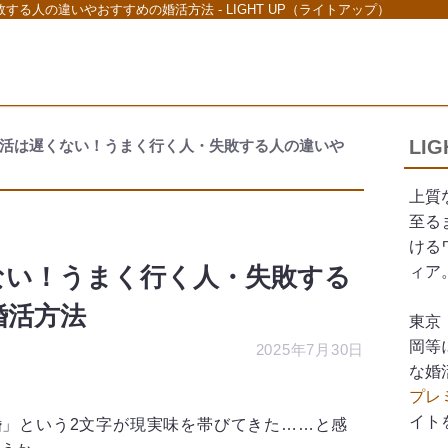
る人の違いやおすすめの婚活方法 - LIGHT UP（ライトアップ）
LI
婚活は遅くない！うまく行く人・失敗する人の違いや
上質
至る
ける
ない！うまく行く人・失敗する
ィア
婚活方法
東京
岡等
2025年7月30日
な婚
プレ
イト
婚」という2文字が現実味を帯びてきた……と感