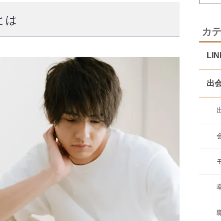
とは
カ
LI
出