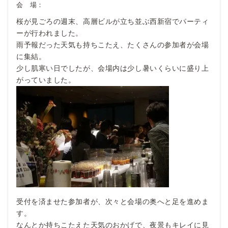
会 場：
桜が見ごろの週末、高層ビルが立ち並ぶ西新宿でパーティ
ーが行われました。
雨予報だった天気も持ちこたえ、たくさんの参加者が会場
に集結。
少し肌寒い日でしたが、会場内は少し暑いくらいに盛り上
がっていました。
受付を済ませた参加者が、次々と会場の奥へと足を進めま
す。
なんとか持ちこたえた天気のおかげで、夜景もキレイに見