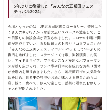
5年ぶりに復活した『みんなの五反田フェス
ティバル2024』
会場となったのは、JR五反田駅東口ロータリー。普段はた
くさんの車が行きかう駅前の広いスペースを遮断して、こ
の日限りの特設会場が設置されました。コロナの影響で開
催が途絶えていた、五反田最大のお祭り『ゴタフェス』が
『みんなの五反田フェスティバル2024』として5年ぶりの
復活を遂げました。ステージ上では歌、楽器演奏、お笑
い、アイドルライブ、フラダンスなど多彩なパフォーマン
スが繰り広げられ、サンバ隊や日本の伝統的なお祭り団体
が会場内を練り歩きました。さらに地元商店街の人気飲食
店を始め、世界中の料理やお酒が味わえる屋台が続々出
店。観て、食べて、飲んで楽しむ、熱気に溢れたお祭りフ
ェスが展開されました。