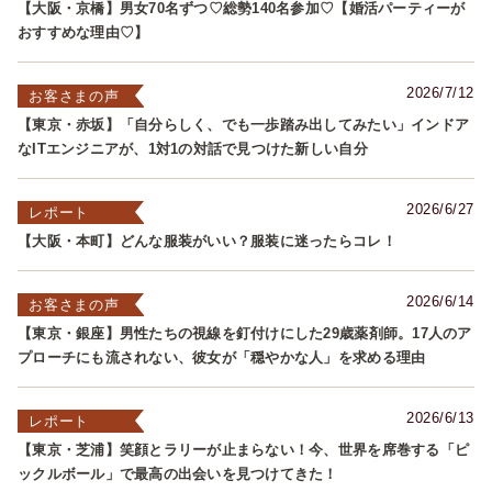
【大阪・京橋】男女70名ずつ♡総勢140名参加♡【婚活パーティーが
おすすめな理由♡】
2026/7/12
お客さまの声
【東京・赤坂】「自分らしく、でも一歩踏み出してみたい」インドア
なITエンジニアが、1対1の対話で見つけた新しい自分
2026/6/27
レポート
【大阪・本町】どんな服装がいい？服装に迷ったらコレ！
2026/6/14
お客さまの声
【東京・銀座】男性たちの視線を釘付けにした29歳薬剤師。17人のア
プローチにも流されない、彼女が「穏やかな人」を求める理由
2026/6/13
レポート
【東京・芝浦】笑顔とラリーが止まらない！今、世界を席巻する「ピ
ックルボール」で最高の出会いを見つけてきた！