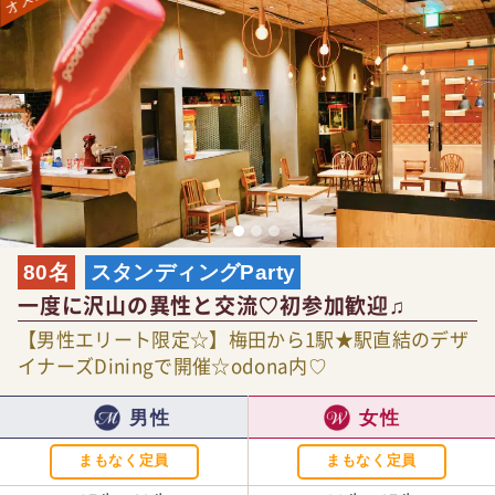
80名
スタンディングParty
一度に沢山の異性と交流♡初参加歓迎♫
【男性エリート限定☆】梅田から1駅★駅直結のデザ
イナーズDiningで開催☆odona内♡
男性
女性
まもなく定員
まもなく定員