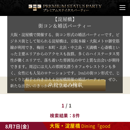
【淀屋橋】
街コン＆婚活パーティー
大阪・淀屋橋で開催する、街コン形式の婚活パーティーです。ビ
ジネス街として知られる淀屋橋は、京阪本線・大阪メトロ御堂筋
線が利用でき、梅田・本町・北浜・中之島・天満橋・心斎橋とい
った主要エリアからのアクセスも抜群。多くのハイステータス男
性が働くエリアで、落ち着いた雰囲気の中で上質な出会いが期待
できます。周辺には大人の雰囲気漂うカフェやレストランも多
く、女性にも人気のロケーションです。1vs1の街コン形式で、じ
っくりと相手と向き合える淀屋橋開催の婚活パーティー。ぜひ、
絞り込み検索
新たな出会いのきっかけにご活用ください。
1
/ 1
検索結果
8件
大阪・淀屋橋
8月7日(金)
Dining『good