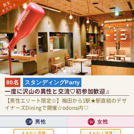
80名
スタンディングParty
一度に沢山の異性と交流♡初参加歓迎♫
【男性エリート限定☆】梅田から1駅★駅直結のデザ
イナーズDiningで開催☆odona内♡
男性
女性
まもなく定員
まもなく定員