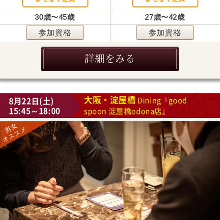
30歳〜45歳
27歳〜42歳
参加資格
参加資格
詳細をみる
大阪・淀屋橋
8月22日(土)
Dining『good
15:45～18:00
spoon 淀屋橋odona店』