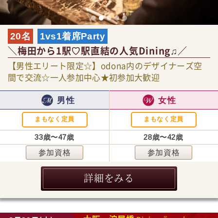
20名
1vs1着席Party
＼梅田から1駅♡駅直結の人気Dining♫／
【男性エリート限定☆】odona内のデザイナーズ空
間で交流☆一人参加中心★初参加大歓迎
男性
女性
まもなく定員
まもなく定員
33歳〜47歳
28歳〜42歳
参加資格
参加資格
詳細をみる