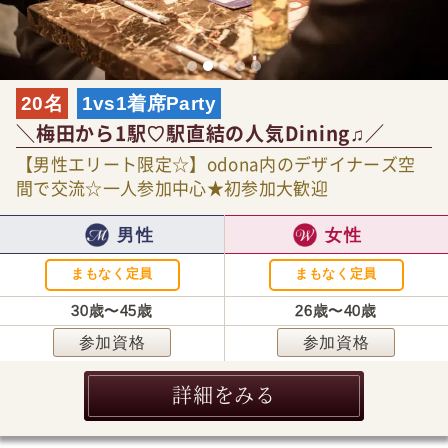
20名
1vs1着席Party
＼梅田から1駅♡駅直結の人気Dining♫／
【男性エリート限定☆】odona内のデザイナーズ空
間で交流☆一人参加中心★初参加大歓迎
男性
女性
まもなく定員
まもなく定員
30歳〜45歳
26歳〜40歳
参加資格
参加資格
詳細をみる