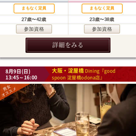
まもなく定員
まもなく定員
27歳〜42歳
23歳〜38歳
参加資格
参加資格
詳細をみる
大阪・淀屋橋
8月9日(日)
Dining『good
13:45～16:00
spoon 淀屋橋odona店』