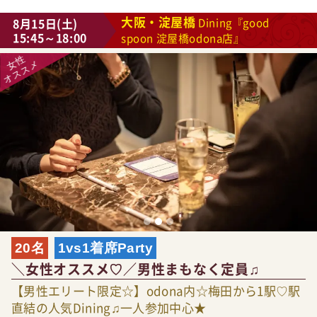
大阪・淀屋橋
8月15日(土)
Dining『good
15:45～18:00
spoon 淀屋橋odona店』
20名
1vs1着席Party
＼女性オススメ♡／男性まもなく定員♫
【男性エリート限定☆】odona内☆梅田から1駅♡駅
直結の人気Dining♫一人参加中心★