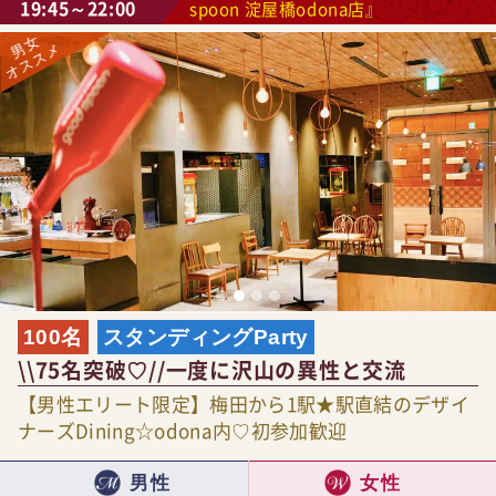
19:45～22:00
spoon 淀屋橋odona店』
100名
スタンディングParty
\\75名突破♡//一度に沢山の異性と交流
【男性エリート限定】梅田から1駅★駅直結のデザイ
ナーズDining☆odona内♡初参加歓迎
男性
女性