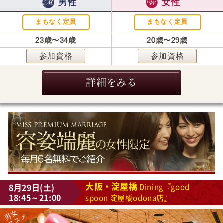
男性
女性
まもなく定員
まもなく定員
23歳〜34歳
20歳〜29歳
参加資格
参加資格
詳細をみる
大阪・淀屋橋
8月29日(土)
Dining『good
18:45～21:00
spoon 淀屋橋odona店』