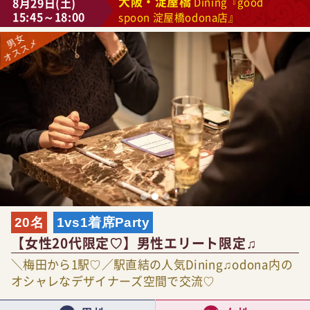
大阪・淀屋橋
8月29日(土)
Dining『good
15:45～18:00
spoon 淀屋橋odona店』
20名
1vs1着席Party
【女性20代限定♡】男性エリート限定♫
＼梅田から1駅♡／駅直結の人気Dining♫odona内の
オシャレなデザイナーズ空間で交流♡