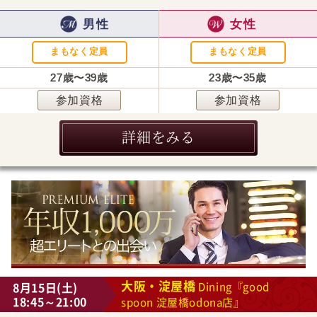
男性
女性
まもなく定員
まもなく定員
27歳〜39歳
23歳〜35歳
参加資格
参加資格
詳細をみる
大阪・淀屋橋
8月15日(土)
Dining『good
18:45～21:00
spoon 淀屋橋odona店』