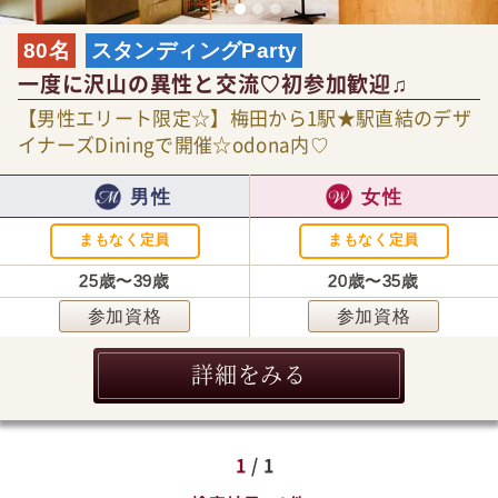
80名
スタンディングParty
一度に沢山の異性と交流♡初参加歓迎♫
【男性エリート限定☆】梅田から1駅★駅直結のデザ
イナーズDiningで開催☆odona内♡
男性
女性
まもなく定員
まもなく定員
25歳〜39歳
20歳〜35歳
参加資格
参加資格
詳細をみる
1
/ 1