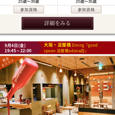
25歳〜39歳
20歳〜35歳
参加資格
参加資格
詳細をみる
大阪・淀屋橋
9月4日(金)
Dining『good
19:45～22:00
spoon 淀屋橋odona店』