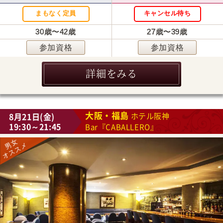
まもなく定員
キャンセル待ち
30歳〜42歳
27歳〜39歳
参加資格
参加資格
詳細をみる
大阪・福島
8月21日(金)
ホテル阪神
19:30～21:45
Bar『CABALLERO』