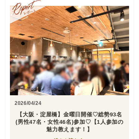
2026/04/24
【大阪・淀屋橋】金曜日開催♡総勢93名
(男性47名・女性46名)参加♡【1人参加の
魅力教えます！】