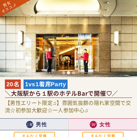
20名
1vs1着席Party
＼大阪駅から１駅のホテルBarで開催♡／
【男性エリート限定♫】雰囲気抜群の隠れ家空間で交
流☆初参加大歓迎☆一人参加中心♫
男性
女性
まもなく定員
まもなく定員