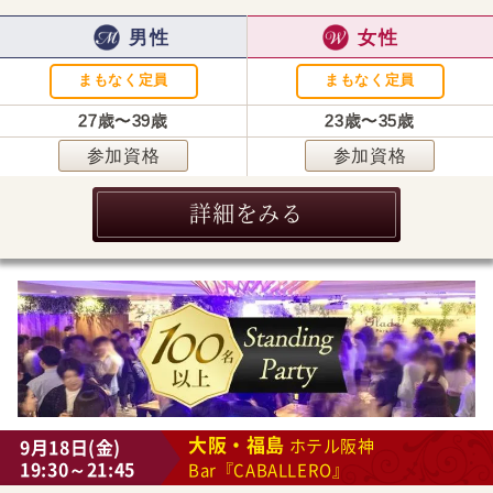
男性
女性
まもなく定員
まもなく定員
27歳〜39歳
23歳〜35歳
参加資格
参加資格
詳細をみる
大阪・福島
9月18日(金)
ホテル阪神
19:30～21:45
Bar『CABALLERO』