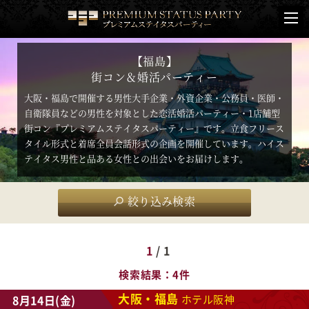
【福島】
街コン＆婚活パーティー
大阪・福島で開催する男性大手企業・外資企業・公務員・医師・
自衛隊員などの男性を対象とした恋活婚活パーティー・1店舗型
街コン『プレミアムステイタスパーティー』です。立食フリース
タイル形式と着席全員会話形式の企画を開催しています。ハイス
テイタス男性と品ある女性との出会いをお届けします。
絞り込み検索
1
/ 1
検索結果
4件
大阪・福島
8月14日(金)
ホテル阪神