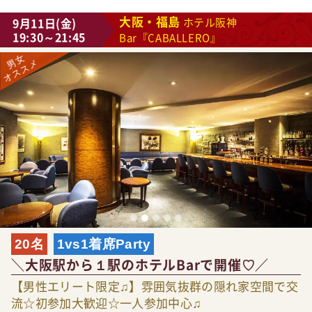
大阪・福島
9月11日(金)
ホテル阪神
19:30～21:45
Bar『CABALLERO』
20名
1vs1着席Party
＼大阪駅から１駅のホテルBarで開催♡／
【男性エリート限定♫】雰囲気抜群の隠れ家空間で交
流☆初参加大歓迎☆一人参加中心♫