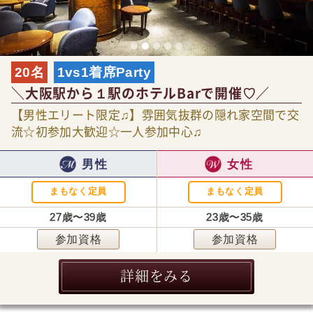
20名
1vs1着席Party
＼大阪駅から１駅のホテルBarで開催♡／
【男性エリート限定♫】雰囲気抜群の隠れ家空間で交
流☆初参加大歓迎☆一人参加中心♫
男性
女性
まもなく定員
まもなく定員
27歳〜39歳
23歳〜35歳
参加資格
参加資格
詳細をみる