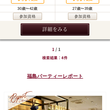
30歳〜42歳
27歳〜39歳
参加資格
参加資格
詳細をみる
1
/ 1
検索結果
4件
福島パーティーレポート