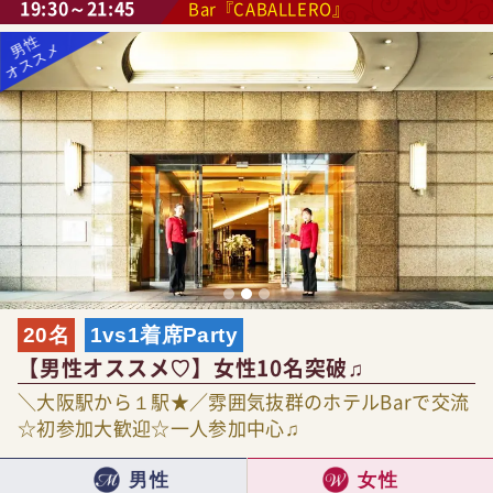
19:30～21:45
Bar『CABALLERO』
20名
1vs1着席Party
【男性オススメ♡】女性10名突破♫
＼大阪駅から１駅★／雰囲気抜群のホテルBarで交流
☆初参加大歓迎☆一人参加中心♫
男性
女性