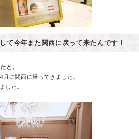
職して今年また関西に戻って来たんです！
きたと。
の4月に関西に帰ってきました。
来ました。