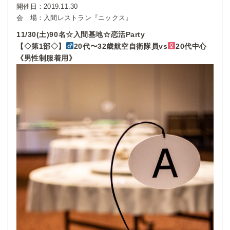
開催日：
2019.11.30
会 場：
入間レストラン『ニックス』
11/30(土)90名☆入間基地☆恋活Party
【◇第1部◇】
20代〜32歳航空自衛隊員vs
20代中心
《男性制服着用》