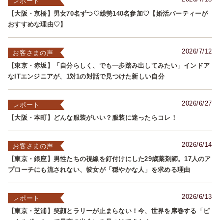
レポート
【大阪・京橋】男女70名ずつ♡総勢140名参加♡【婚活パーティーが
おすすめな理由♡】
2026/7/12
お客さまの声
【東京・赤坂】「自分らしく、でも一歩踏み出してみたい」インドア
なITエンジニアが、1対1の対話で見つけた新しい自分
2026/6/27
レポート
【大阪・本町】どんな服装がいい？服装に迷ったらコレ！
2026/6/14
お客さまの声
【東京・銀座】男性たちの視線を釘付けにした29歳薬剤師。17人のア
プローチにも流されない、彼女が「穏やかな人」を求める理由
2026/6/13
レポート
【東京・芝浦】笑顔とラリーが止まらない！今、世界を席巻する「ピ