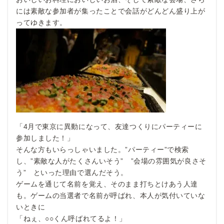
には素敵な参加者が集ったことで会話がどんどん盛り上が
ってゆきます。
「4月で東京に異動になって、友達つくりにパーティーに
参加しました！」
そんな方もいらっしゃいました。”パーティー”で検索
し、”素敵な人がたくさんいそう” ”会場の雰囲気が良さそ
う” といった理由で選んだそう。
ゲームを通じて名前を覚え、そのまま打ちとけあう人達
も。ゲームの当選者で名前が呼ばれ、本人が気付いていな
いときに
「ねぇ、○○くん呼ばれてるよ！」