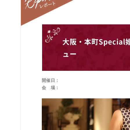
レポート
大阪・本町Speci
ュー
開催日：
会 場：