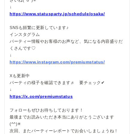
さいね(^o^)✳︎
↓
https://www.statusparty.jp/schedule/osaka/
SNSも頻繁に更新しています♪
インスタグラム
パーティー情報やお客様のお声など、気になる内容盛りだ
くさんです♡
↓
https://www.instagram.com/premiumstatus/
Xも更新中
パーティの様子を確認できます♬ 要チェック✔︎
↓
https://x.com/premiumstatus
フォローもぜひお待ちしております！
最後までお読みいただき本当にありがとうございます
(^^)✳︎
次回、またパーティーレポートでお会いしましょうね！