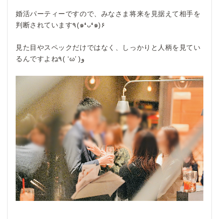
婚活パーティーですので、みなさま将来を見据えて相手を
判断されています٩(๑❛ᴗ❛๑)۶
見た目やスペックだけではなく、しっかりと人柄を見てい
るんですよね٩( ‘ω’ )و