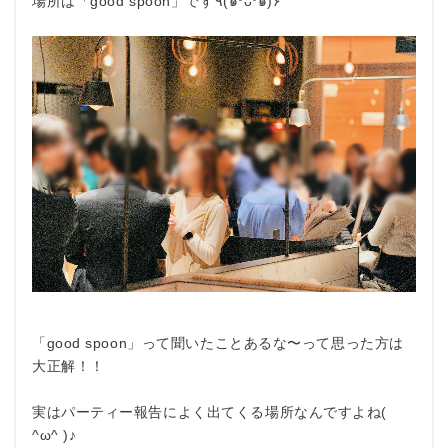
場所は「good spoon」です٩(๑❛ᴗ❛๑)۶
「good spoon」って聞いたことあるな〜って思った方は
大正解！！
実はパーティー報告によく出てくる場所なんですよね(
^ω^ )♪