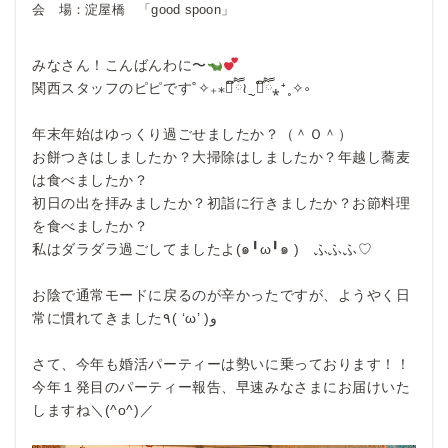
会 場：
淀屋橋 「good spoon」
みなさん！こんばんわに〜
関西スタッフのピピです˚✧₊⁎❝᷀ົཽ≀ˍ̮ ❝᷀ົཽ⁎⁺˳✧༚
年末年始はゆっくり過ごせましたか？（＾Ｏ＾）
お餅つきはしましたか？大掃除はしましたか？年越し蕎麦
は食べましたか？
初日の出を拝みましたか？初詣に行きましたか？お節料理
を食べましたか？
私はダラダラ過ごしてましたよ(๑╹ω╹๑ ) ふふふ♡
お陰で通常モードに戻るのが辛かったですが、ようやく日
常に慣れてきました٩( ‘ω’ )و
さて、今年も婚活パーティーは勢いに乗っております！！
今年１発目のパーティー報告、早速みなさまにお届けいた
しますね＼(^o^)／