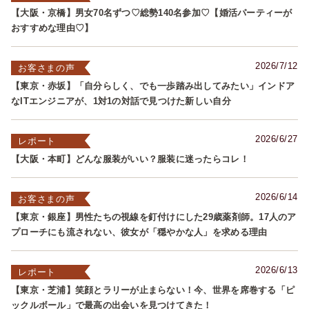
【大阪・京橋】男女70名ずつ♡総勢140名参加♡【婚活パーティーが
おすすめな理由♡】
2026/7/12
お客さまの声
【東京・赤坂】「自分らしく、でも一歩踏み出してみたい」インドア
なITエンジニアが、1対1の対話で見つけた新しい自分
2026/6/27
レポート
【大阪・本町】どんな服装がいい？服装に迷ったらコレ！
2026/6/14
お客さまの声
【東京・銀座】男性たちの視線を釘付けにした29歳薬剤師。17人のア
プローチにも流されない、彼女が「穏やかな人」を求める理由
2026/6/13
レポート
【東京・芝浦】笑顔とラリーが止まらない！今、世界を席巻する「ピ
ックルボール」で最高の出会いを見つけてきた！