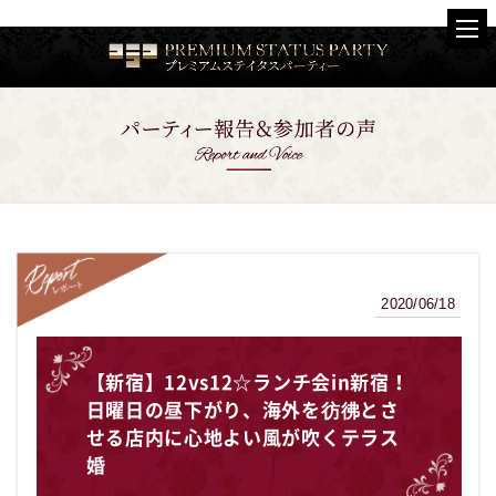
2020/06/18
レポート
【新宿】12vs12☆ランチ会in新宿！
日曜日の昼下がり、海外を彷彿とさ
せる店内に心地よい風が吹くテラス
婚