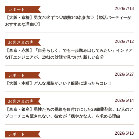
2026/7/18
レポート
【大阪・京橋】男女70名ずつ♡総勢140名参加♡【婚活パーティーが
おすすめな理由♡】
2026/7/12
お客さまの声
【東京・赤坂】「自分らしく、でも一歩踏み出してみたい」インドア
なITエンジニアが、1対1の対話で見つけた新しい自分
2026/6/27
レポート
【大阪・本町】どんな服装がいい？服装に迷ったらコレ！
2026/6/14
お客さまの声
【東京・銀座】男性たちの視線を釘付けにした29歳薬剤師。17人のア
プローチにも流されない、彼女が「穏やかな人」を求める理由
2026/6/13
レポート