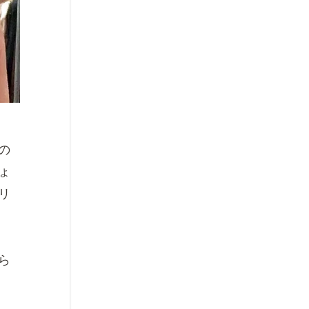
の
ょ
リ
ら