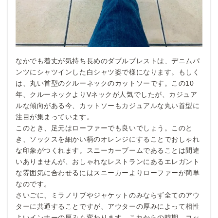
なかでも着丈が気持ち長めのダブルブレストは、デニムパ
ンツにシャツインした白シャツ姿で様になります。もしく
は、丸い首型のクルーネックのカットソーです。この10
年、クルーネックよりVネックが人気でしたが、カジュア
ルな傾向がある今、カットソーもカジュアルな丸い首型に
注目が集まっています。
このとき、足元はローファーでも良いでしょう。このと
き、ソックスを細かい柄のオレンジにすることでおしゃれ
な印象がつくれます。スニーカーブームであることは間違
いありませんが、おしゃれなレストランにあるエレガント
な雰囲気に合わせるにはスニーカーよりローファーが簡単
なのです。
さいごに、ミラノリブやジャケットのみならず全てのアウ
ターに共通することですが、アウターの厚みによって相性
よいインナーの厚みも変わります。これからの時期、コッ