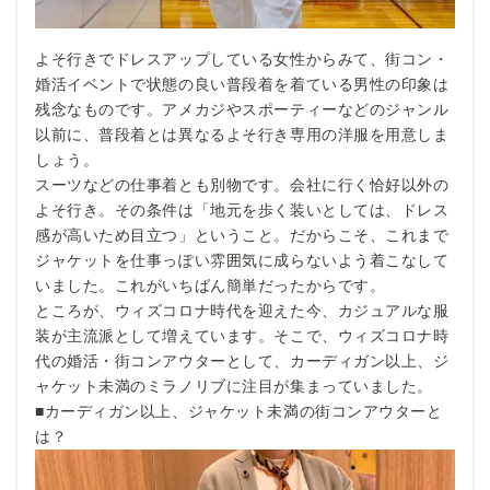
よそ行きでドレスアップしている女性からみて、街コン・
婚活イベントで状態の良い普段着を着ている男性の印象は
残念なものです。アメカジやスポーティーなどのジャンル
以前に、普段着とは異なるよそ行き専用の洋服を用意しま
しょう。
スーツなどの仕事着とも別物です。会社に行く恰好以外の
よそ行き。その条件は「地元を歩く装いとしては、ドレス
感が高いため目立つ」ということ。だからこそ、これまで
ジャケットを仕事っぽい雰囲気に成らないよう着こなして
いました。これがいちばん簡単だったからです。
ところが、ウィズコロナ時代を迎えた今、カジュアルな服
装が主流派として増えています。そこで、ウィズコロナ時
代の婚活・街コンアウターとして、カーディガン以上、ジ
ャケット未満のミラノリブに注目が集まっていました。
■カーディガン以上、ジャケット未満の街コンアウターと
は？