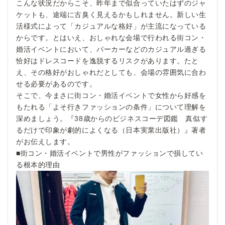
こんな状況だからこそ、昨年まで似合っていたはずのジャ
ケットも、途端に古臭く見えるかもしれません。新しい生
活様式によって「カジュアルな格好」が主流になっている
からです。とはいえ、おしゃれな会場で行われる街コン・
婚活イベントにおいて、パーカーなどのカジュアル過ぎる
恰好はドレスコードを逸脱するリスクがあります。たと
え、その格好がおしゃれだとしても、会場の雰囲気に合わ
せる必要があるのです。
そこで、今まさに街コン・婚活イベントで女性から好感を
もたれる「よそ行きファッションの条件」について理解を
深めましょう。『38歳からのビジネスコーデ図鑑 真似す
るだけで印象が劇的によくなる（日本実業出版社）』著者
がお伝えします。
■街コン・婚活イベントで男性がファッションで損してい
る根本的理由