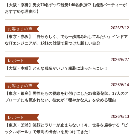
【大阪・京橋】男女70名ずつ♡総勢140名参加♡【婚活パーティーが
おすすめな理由♡】
2026/7/12
お客さまの声
【東京・赤坂】「自分らしく、でも一歩踏み出してみたい」インドア
なITエンジニアが、1対1の対話で見つけた新しい自分
2026/6/27
レポート
【大阪・本町】どんな服装がいい？服装に迷ったらコレ！
2026/6/14
お客さまの声
【東京・銀座】男性たちの視線を釘付けにした29歳薬剤師。17人のア
プローチにも流されない、彼女が「穏やかな人」を求める理由
2026/6/13
レポート
【東京・芝浦】笑顔とラリーが止まらない！今、世界を席巻する「ピ
ックルボール」で最高の出会いを見つけてきた！