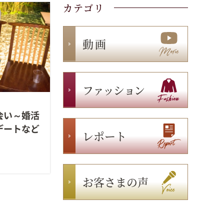
カテゴリ
動 画
ファッション
会い～婚活
デートなど
レポート
お客さまの声