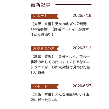
最新記事
2026/7/18
レポート
【大阪・京橋】男女70名ずつ♡総勢
140名参加♡【婚活パーティーがおす
すめな理由♡】
2026/7/12
お客さまの声
【東京・赤坂】「自分らしく、でも一
歩踏み出してみたい」インドアなITエ
ンジニアが、1対1の対話で見つけた新
しい自分
2026/6/27
レポート
【大阪・本町】どんな服装がいい？服
装に迷ったらコレ！