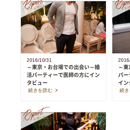
2016/10/31
2016
～東京・お台場での出会い～婚
～東
活パーティーで医師の方にイン
パー
タビュー
イン
続きを読む
続き