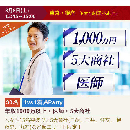
8月8日(土)
東京・銀座
『Katsuki銀座本店』
12:45～15:00
30名
1vs1着席Party
年収1000万以上・医師・5大商社
＼女性15名突破♡／5大商社(三菱、三井、住友、 伊
藤忠、丸紅)など超エリート限定！