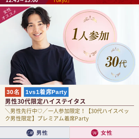
Tokyo』
30名
1vs1着席Party
男性30代限定ハイステイタス
＼男性先行中♡／一人参加限定！【30代ハイスペッ
ク男性限定】プレミアム着席Party
男性
女性