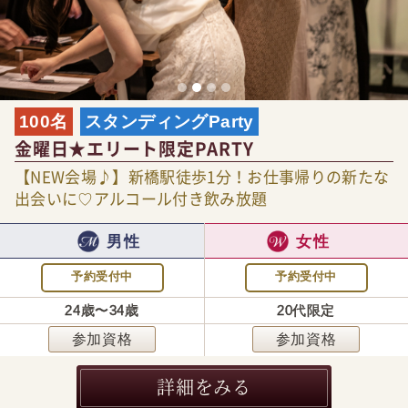
100名
スタンディングParty
金曜日★エリート限定PARTY
【NEW会場♪】新橋駅徒歩1分！お仕事帰りの新たな
出会いに♡アルコール付き飲み放題
男性
女性
予約受付中
予約受付中
24歳〜34歳
20代限定
参加資格
参加資格
詳細をみる