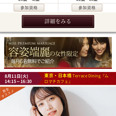
参加資格
参加資格
詳細をみる
東京・日本橋
8月11日(火)
Terrace Dining『ム
14:15～16:30
ロマチカフェ』