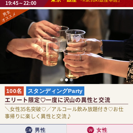
19:45～22:00
100名
スタンディングParty
エリート限定♡一度に沢山の異性と交流
＼女性35名突破♡／アルコール飲み放題付き♡お仕
事帰りに楽しく異性と交流♪
男性
女性