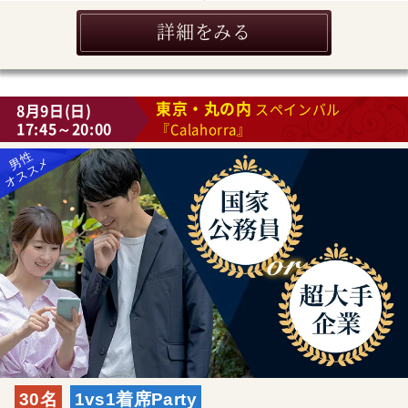
詳細をみる
東京・丸の内
8月9日(日)
スペインバル
17:45～20:00
『Calahorra』
30名
1vs1着席Party