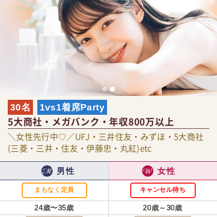
30名
1vs1着席Party
5大商社・メガバンク・年収800万以上
＼女性先行中♡／UFJ・三井住友・みずほ・5大商社
(三菱・三井・住友・伊藤忠・丸紅)etc
男性
女性
まもなく定員
キャンセル待ち
24歳〜35歳
20歳～30歳