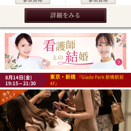
詳細をみる
東京・新橋
8月14日(金)
『Glade Park 新橋駅前
19:15～21:30
4F』