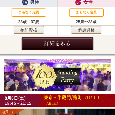
男性
女性
まもなく定員
まもなく定員
28歳～37歳
25歳〜33歳
参加資格
参加資格
詳細をみる
東京・半蔵門/麹町
8月8日(土)
『LIFULL
18:45～21:15
TABLE』