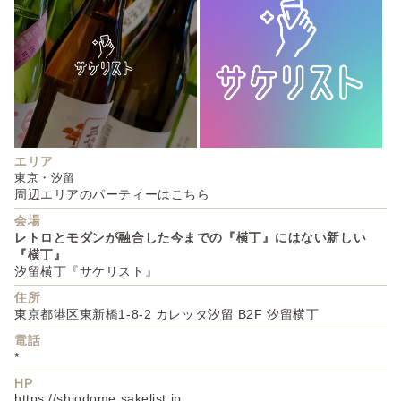
エリア
東京・汐留
周辺エリアのパーティーはこちら
会場
レトロとモダンが融合した今までの『横丁』にはない新しい
『横丁』
汐留横丁『サケリスト』
住所
東京都港区東新橋1-8-2 カレッタ汐留 B2F 汐留横丁
電話
*
HP
https://shiodome.sakelist.jp