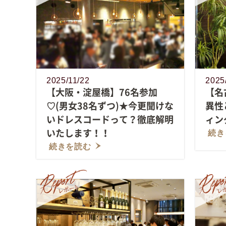
2025/11/22
2025
【大阪・淀屋橋】76名参加
【名
♡(男女38名ずつ)★今更聞けな
異性
いドレスコードって？徹底解明
ィング
いたします！！
続き
続きを読む