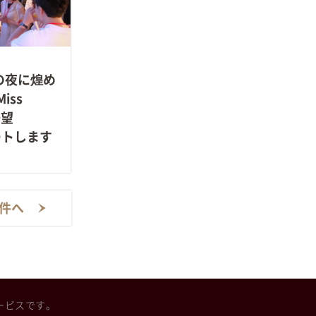
の夜に煌め
iss
一望
ートします
2件へ
ービスです。