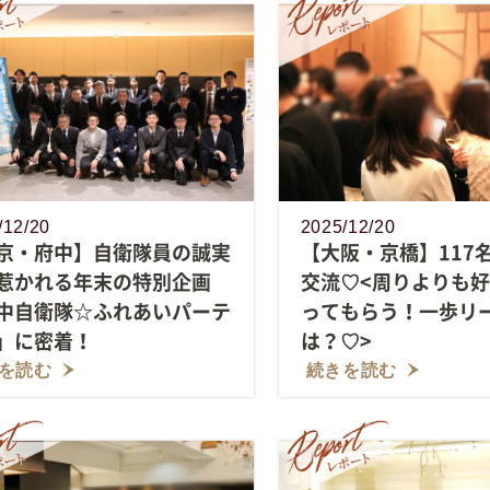
/12/20
2025/12/20
京・府中】自衛隊員の誠実
【大阪・京橋】117
惹かれる年末の特別企画
交流♡<周りよりも
中自衛隊☆ふれあいパーテ
ってもらう！一歩リ
」に密着！
は？♡>
を読む
続きを読む