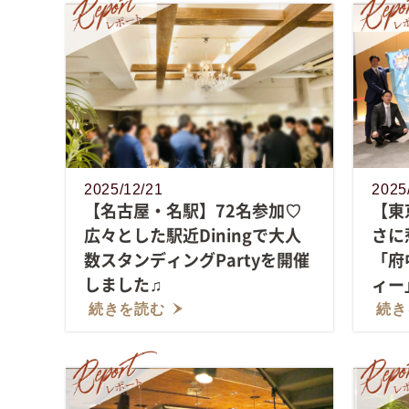
2025/12/21
2025
【名古屋・名駅】72名参加♡
【東
広々とした駅近Diningで大人
さに
数スタンディングPartyを開催
「府
しました♫
ィー
続きを読む
続き