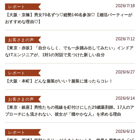
2026/7/18
レポート
【大阪・京橋】男女70名ずつ♡総勢140名参加♡【婚活パーティーが
おすすめな理由♡】
2026/7/12
お客さまの声
【東京・赤坂】「自分らしく、でも一歩踏み出してみたい」インドア
なITエンジニアが、1対1の対話で見つけた新しい自分
2026/6/27
レポート
【大阪・本町】どんな服装がいい？服装に迷ったらコレ！
2026/6/14
お客さまの声
【東京・銀座】男性たちの視線を釘付けにした29歳薬剤師。17人のア
プローチにも流されない、彼女が「穏やかな人」を求める理由
2026/6/13
レポート