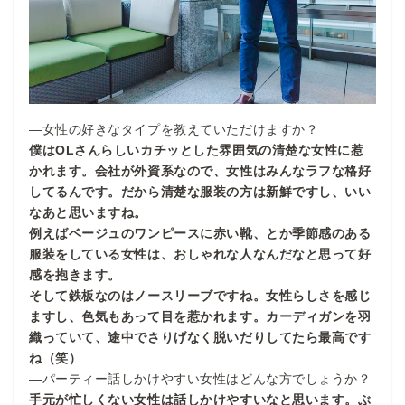
—女性の好きなタイプを教えていただけますか？
僕はOLさんらしいカチッとした雰囲気の清楚な女性に惹
かれます。会社が外資系なので、女性はみんなラフな格好
してるんです。だから清楚な服装の方は新鮮ですし、いい
なあと思いますね。
例えばベージュのワンピースに赤い靴、とか季節感のある
服装をしている女性は、おしゃれな人なんだなと思って好
感を抱きます。
そして鉄板なのはノースリーブですね。女性らしさを感じ
ますし、色気もあって目を惹かれます。カーディガンを羽
織っていて、途中でさりげなく脱いだりしてたら最高です
ね（笑）
—パーティー話しかけやすい女性はどんな方でしょうか？
手元が忙しくない女性は話しかけやすいなと思います。ぶ