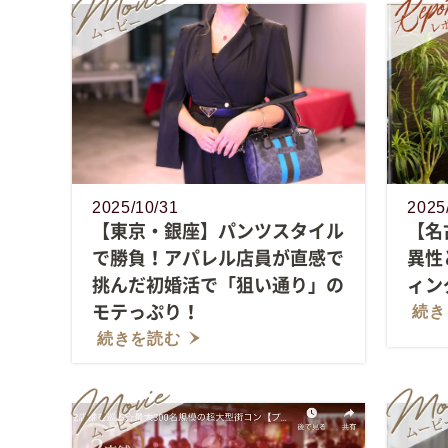
2025/10/31
2025
【東京・銀座】パンツスタイル
【名
で勝負！アパレル店員が直感で
異性
挑んだ初婚活で「狙い通り」の
ィング
モテっぷり！
続き
続きを読む