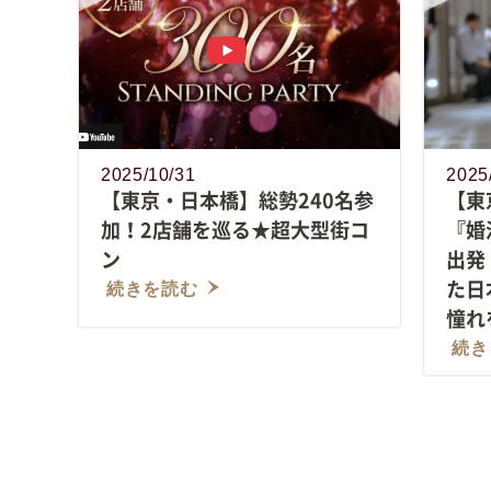
2025/10/31
2025
【東京・日本橋】総勢240名参
【東
加！2店舗を巡る★超大型街コ
『婚
ン
出発
た日
続きを読む
憧れ
続き