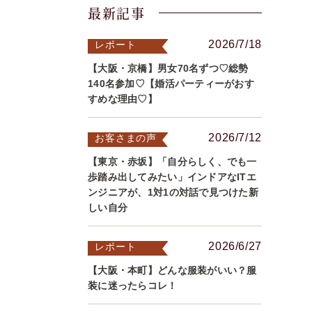
最新記事
2026/7/18
レポート
【大阪・京橋】男女70名ずつ♡総勢
140名参加♡【婚活パーティーがおす
すめな理由♡】
2026/7/12
お客さまの声
【東京・赤坂】「自分らしく、でも一
歩踏み出してみたい」インドアなITエ
ンジニアが、1対1の対話で見つけた新
しい自分
2026/6/27
レポート
【大阪・本町】どんな服装がいい？服
装に迷ったらコレ！