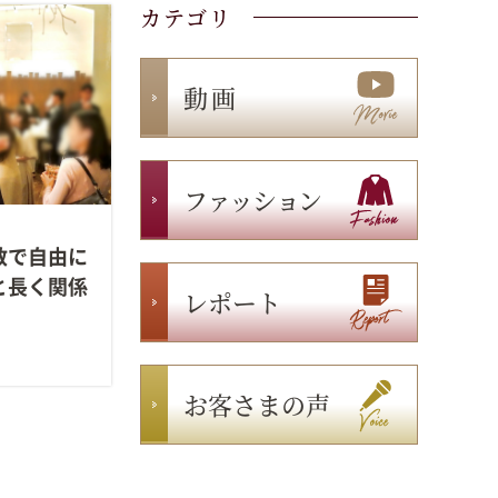
カテゴリ
動 画
ファッション
数で自由に
と長く関係
レポート
お客さまの声