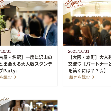
/10/31
2025/10/31
古屋・名駅】一度に沢山の
【大阪・本町】大人
と出会える大人数スタンデ
交流♡【パートナー
Party♫
を築くには？？☆】
を読む
続きを読む