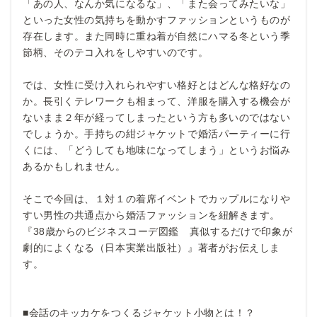
「あの人、なんか気になるな」、「また会ってみたいな」
といった女性の気持ちを動かすファッションというものが
存在します。また同時に重ね着が自然にハマる冬という季
節柄、そのテコ入れをしやすいのです。
では、女性に受け入れられやすい格好とはどんな格好なの
か。長引くテレワークも相まって、洋服を購入する機会が
ないまま２年が経ってしまったという方も多いのではない
でしょうか。手持ちの紺ジャケットで婚活パーティーに行
くには、「どうしても地味になってしまう」というお悩み
あるかもしれません。
そこで今回は、１対１の着席イベントでカップルになりや
すい男性の共通点から婚活ファッションを紐解きます。
『38歳からのビジネスコーデ図鑑 真似するだけで印象が
劇的によくなる（日本実業出版社）』著者がお伝えしま
す。
■会話のキッカケをつくるジャケット小物とは！？