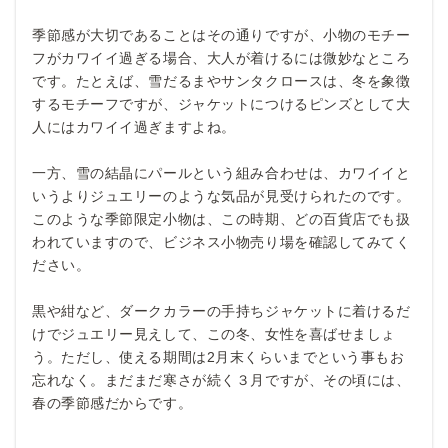
季節感が大切であることはその通りですが、小物のモチー
フがカワイイ過ぎる場合、大人が着けるには微妙なところ
です。たとえば、雪だるまやサンタクロースは、冬を象徴
するモチーフですが、ジャケットにつけるピンズとして大
人にはカワイイ過ぎますよね。
一方、雪の結晶にパールという組み合わせは、カワイイと
いうよりジュエリーのような気品が見受けられたのです。
このような季節限定小物は、この時期、どの百貨店でも扱
われていますので、ビジネス小物売り場を確認してみてく
ださい。
黒や紺など、ダークカラーの手持ちジャケットに着けるだ
けでジュエリー見えして、この冬、女性を喜ばせましょ
う。ただし、使える期間は2月末くらいまでという事もお
忘れなく。まだまだ寒さが続く３月ですが、その頃には、
春の季節感だからです。