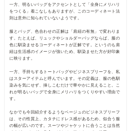
一方、明るいバッグをアクセントとして「全身にメリハリ
をつくる」着こなしもありますが、このコーディネート法
則は意外に知られていないようです。
服とバッグ、色合わせの正解は「肩紐の有無」で変わりま
す。たとえば、リュックやショルダーバッグならば、服の
色に馴染ませるコーディネートが正解です。というのも肩
紐は生活感のイメージが強いため、馴染ませた方が好印象
に映ります。
一方、手持ちするトートバッグやビジネスブリーフを、私
はスターアイテムと呼んでいます。その定義は、服の色馴
染みを気にせず、挿しこむだけで華やかに見えること。こ
れが明るいバッグで全身にメリハリをつくりやすい理由で
す。
なかでも今回紹介するようなベージュのビジネスブリーフ
は、その性質上、カタチにドレス感があるため、似合う服
の幅が広いのです。スーツやジャケットに合うことは当然