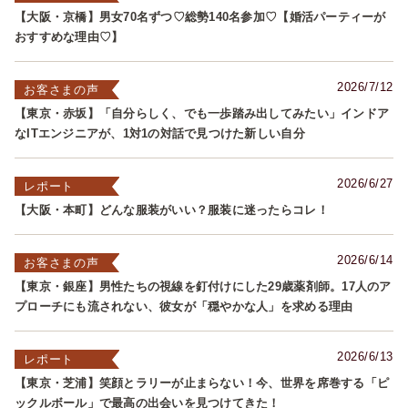
【大阪・京橋】男女70名ずつ♡総勢140名参加♡【婚活パーティーが
おすすめな理由♡】
2026/7/12
お客さまの声
【東京・赤坂】「自分らしく、でも一歩踏み出してみたい」インドア
なITエンジニアが、1対1の対話で見つけた新しい自分
2026/6/27
レポート
【大阪・本町】どんな服装がいい？服装に迷ったらコレ！
2026/6/14
お客さまの声
【東京・銀座】男性たちの視線を釘付けにした29歳薬剤師。17人のア
プローチにも流されない、彼女が「穏やかな人」を求める理由
2026/6/13
レポート
【東京・芝浦】笑顔とラリーが止まらない！今、世界を席巻する「ピ
ックルボール」で最高の出会いを見つけてきた！