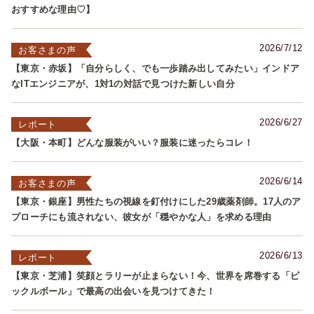
おすすめな理由♡】
2026/7/12
お客さまの声
【東京・赤坂】「自分らしく、でも一歩踏み出してみたい」インドア
なITエンジニアが、1対1の対話で見つけた新しい自分
2026/6/27
レポート
【大阪・本町】どんな服装がいい？服装に迷ったらコレ！
2026/6/14
お客さまの声
【東京・銀座】男性たちの視線を釘付けにした29歳薬剤師。17人のア
プローチにも流されない、彼女が「穏やかな人」を求める理由
2026/6/13
レポート
【東京・芝浦】笑顔とラリーが止まらない！今、世界を席巻する「ピ
ックルボール」で最高の出会いを見つけてきた！