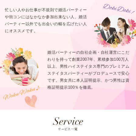
忙しい人やお仕事が不規則で婚活パーティー
や街コンにはなかなか参加出来ない人、
婚活
パーティー以外でも出会いの幅を広げたい人
にオススメです。
婚活パーティーの自社企画・自社運営にこだ
わりを持って創業2007年、
累積参加100万人
以上、男性ハイステイタス専門のプレミアム
ステイタスパーティーがプロデュースで安心
です。
男女共に本人証明提示、かつ男性は資
格証明提示100％を徹底。