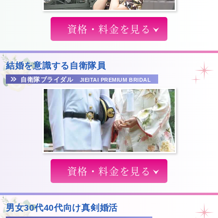
男性：8,800円〜
無料
女性：3,300円〜
資格・料金を見る
アプローチ費
マッチング費
成婚費
無料
無料
無料
〜3,300円
自衛隊員・防衛大生と出会いたい20代の方に
男性
自衛隊員・防衛大生
で
18歳〜35歳
公式サイトを見る
結婚を意識する自衛隊員
資格
女性
18歳〜32歳
More
自衛隊ブライダル
JIEITAI PREMIUM BRIDAL
ご紹介方法
ご自身で検索してアプローチ
目的
恋活
登録費
月会費
550円
1,100円〜
アプローチ費
マッチング費
成婚費
無料
無料
無料
資格・料金を見る
公式サイトを見る
自衛隊員と真剣に結婚をしたい方に
More
男性
自衛隊員
で
27歳〜45歳
男女30代40代向け真剣婚活
資格
女性
25歳〜42歳