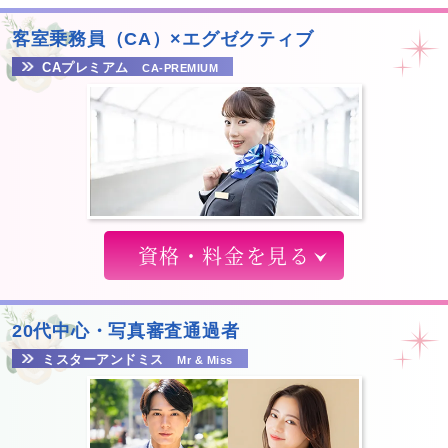
客室乗務員（CA）×エグゼクティブ
CAプレミアム
CA-PREMIUM
資格・料金を見る
女性客室乗務員、男性エグゼクティブでワンランク上の出会いを希望する
方向け
20代中心・写真審査通過者
写真審査通過者
で
プライム上場・年収1000
男性
ミスターアンドミス
万円以上
等の
25歳～45歳
Mr & Miss
資格
女性
現役客室乗務員
で
23歳〜39歳
ご紹介方法
毎月6名を自動でご紹介
登録費
月会費