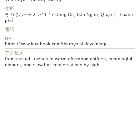
住所
その他ホーチミン41-47 Đông Du, Bến Nghé, Quận 1, Thành
phố
電話
HP
https://www.facebook.com/theroyalalldaydining/
アクセス
from casual lunches to warm afternoon coffees, meaningful
dinners, and slow bar conversations by night.