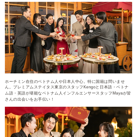
ホーチミン在住のベトナム人や日本人中心。特に国籍は問いませ
ん。プレミアムステイタス東京のスタッフKengoと日本語・ベトナ
ム語・英語が堪能な
ベトナム人インフルエンサースタッフMaya
が皆
さんの出会いをお手伝い！