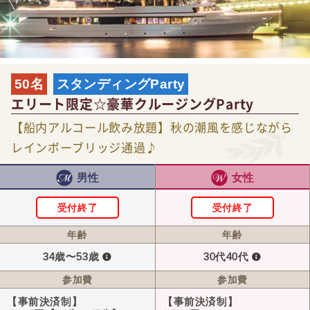
50名
スタンディングParty
エリート限定☆豪華クルージングParty
【船内アルコール飲み放題】秋の潮風を感じながら
レインボーブリッジ通過♪
男性
女性
受付終了
受付終了
年齢
年齢
34歳〜53歳
30代40代
参加費
参加費
【事前決済制】
【事前決済制】