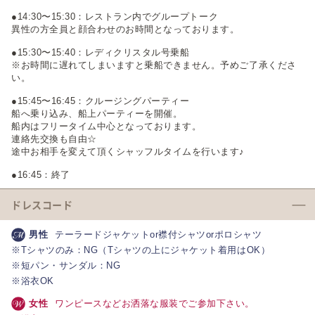
●14:30〜15:30：レストラン内でグループトーク
異性の方全員と顔合わせのお時間となっております。
●15:30〜15:40：レディクリスタル号乗船
※お時間に遅れてしまいますと乗船できません。予めご了承くださ
い。
●15:45〜16:45：クルージングパーティー
船へ乗り込み、船上パーティーを開催。
船内はフリータイム中心となっております。
連絡先交換も自由☆
途中お相手を変えて頂くシャッフルタイムを行います♪
●16:45：終了
ドレスコード
男性
テーラードジャケットor襟付シャツorポロシャツ
※Tシャツのみ：NG（Tシャツの上にジャケット着用はOK）
※短パン・サンダル：NG
※浴衣OK
女性
ワンピースなどお洒落な服装でご参加下さい。