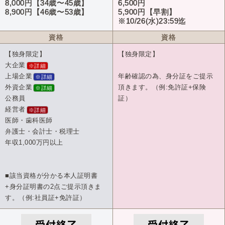
8,000円【34歳〜45歳】
6,500円
8,900円【46歳〜53歳】
5,900円【早割】
※10/26(水)23:59迄
資格
資格
【独身限定】
【独身限定】
大企業
※詳細
上場企業
年齢確認の為、身分証をご提示
※詳細
外資企業
頂きます。（例:免許証+保険
※詳細
公務員
証）
経営者
※詳細
医師・歯科医師
弁護士・会計士・税理士
年収1,000万円以上
■該当資格が分かる本人証明書
+身分証明書の2点ご提示頂きま
す。（例:社員証+免許証）
受付終了
受付終了