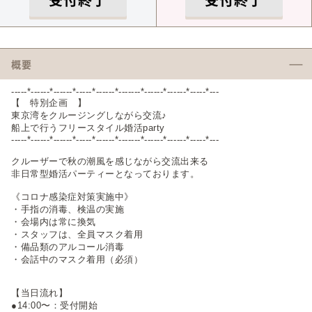
概要
-----*------*------*-----*------*-------*------*------*-----*---
【 特別企画 】
東京湾をクルージングしながら交流♪
船上で行うフリースタイル婚活party
-----*------*------*-----*------*-------*------*------*-----*---
クルーザーで秋の潮風を感じながら交流出来る
非日常型婚活パーティーとなっております。
《コロナ感染症対策実施中》
・手指の消毒、検温の実施
・会場内は常に換気
・スタッフは、全員マスク着用
・備品類のアルコール消毒
・会話中のマスク着用（必須）
【当日流れ】
●14:00〜：受付開始