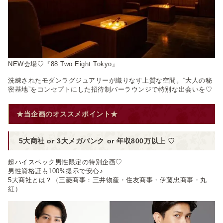
NEW会場♡『88 Two Eight Tokyo』
洗練されたモダンラグジュアリーが織りなす上質な空間。“大人の秘
密基地”をコンセプトにした招待制バーラウンジで特別な出会いを♡
★当企画のオススメポイント★
5大商社
or 3大メガバンク or 年収800万以上
♡
超ハイスペック男性限定の特別企画♡
男性資格証も100%提示で安心♪
5大商社とは？（三菱商事：三井物産・住友商事・伊藤忠商事・丸
紅）