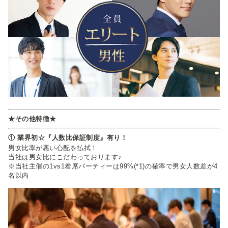
★その他特徴★
① 業界初☆『人数比保証制度』有り！
男女比率が悪い心配を払拭！
当社は男女比にこだわっております♪
※当社主催の1vs1着席パーティーは99%(*1)の確率で男女人数差が4
名以内