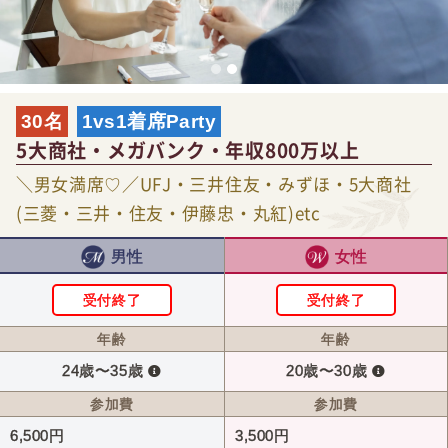
30名
1vs1着席Party
5大商社・メガバンク・年収800万以上
＼男女満席♡／UFJ・三井住友・みずほ・5大商社
(三菱・三井・住友・伊藤忠・丸紅)etc
男性
女性
受付終了
受付終了
年齢
年齢
24歳〜35歳
20歳〜30歳
参加費
参加費
6,500円
3,500円