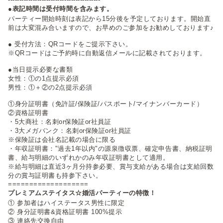
●表記時間は受付時間を含みます。
パーティー開始時刻は表記から15分後を予定しております。開始直
前は大変混み合いますので、お早めのご参加をお勧めしております♪
● 受付方法：QRコードをご提示下さい。
※QRコードはご予約時に自動返信メールに記載されております。
●当日提示必要な書類
女性：①の1点提示必須
男性：①＋②の2点提示必須
①身分証明書（免許証/保険証/パスポート/マイナンバーカード）
②資格証明書
・5大商社：名刺or保険証or社員証
・3大メガバンク：名刺or保険証or社員証
※保険証は会社名記載の場合に限る
・年収証明書："過去1年以内"の源泉徴収票、確定申告書、納税証明
書、給与明細のいずれかのみ年収証明書として適用。
※給与明細は直近3ヶ月分持参必要、賞与支給がある場合は支給回数
分の賞与証明書も持参下さい。
===================
プレミアムステイタス☆婚活パーティーの特徴！
① 参加者はハイステータス男性に限定
② 身分証明書&資格証明書 100%提示
③ 連絡先交換自由