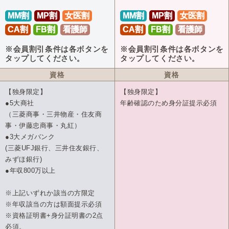
MM割
MP割
女医割
MM割
MP割
女医割
CA割
FB割
看護師
CA割
FB割
看護師
※会員割引条件は各ボタンを
※会員割引条件は各ボタンを
タップしてください。
タップしてください。
資格
資格
【独身限定】
【独身限定】
●5大商社
年齢確認のため身分証提示必須
（三菱商事・三井物産・住友商
事・伊藤忠商事・丸紅）
●3大メガバンク
(三菱UFJ銀行、三井住友銀行、
みずほ銀行)
●年収800万以上
※上記いずれか該当の方限定
※年収該当の方は額面提示必須
※資格証明書+身分証明書の2点
必須。