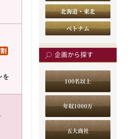
北海道・東北
ベトナム
A割
企画から探す
ンを
100名以上
年収1000万
。
五大商社