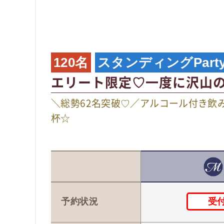
120名
スタンディングPart
エリート限定♡一度に沢山
＼総勢62名突破♡／アルコール付き飲
杯☆
受
予約状況