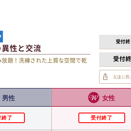
y
受付終
の異性と交流
受付
み放題！洗練された上質な空間で乾
友達に教
男性
女性
付終了
受付終了