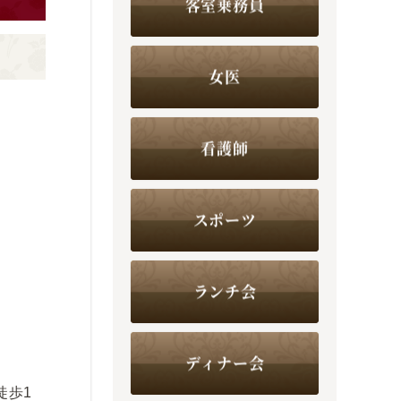
客室乗務員
女医
看護師
スポーツ
ランチ会
ディナー会
徒歩1