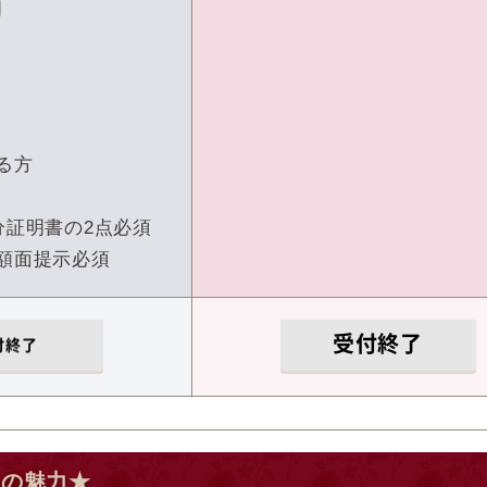
る方
分証明書の2点必須
額面提示必須
受付終了
付終了
ーの魅力★