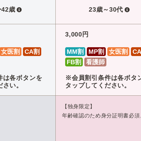
〜42歳
23歳～30代
3,000円
女医割
CA割
MM割
MP割
女医割
C
FB割
看護師
件は各ボタンを
※会員割引条件は各ボタ
ださい。
タップしてください。
【独身限定】
年齢確認のため身分証明書必須