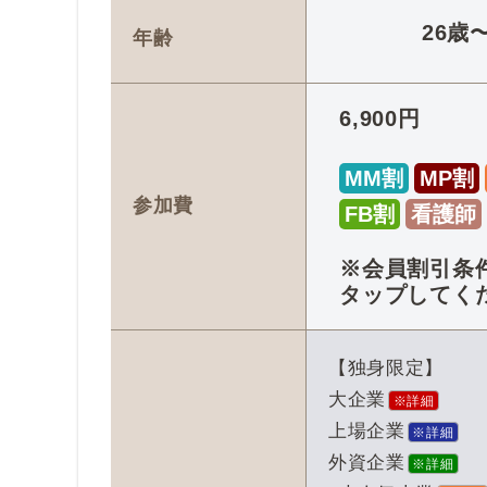
26歳
年齢
6,900円
MM割
MP割
参加費
FB割
看護師
※会員割引条
タップしてく
【独身限定】
大企業
※詳細
上場企業
※詳細
外資企業
※詳細