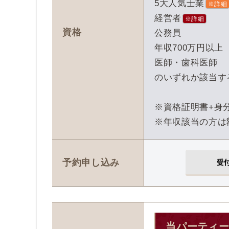
5大人気士業
※詳細
経営者
※詳細
資格
公務員
年収700万円以上
医師・歯科医師
のいずれか該当す
※資格証明書+身
※年収該当の方は
受
予約申し込み
当パーティ