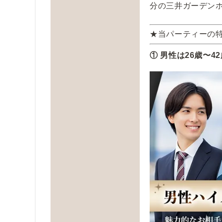
分の三井ガーデンホテ
★当パーティーの
① 男性は26歳〜4