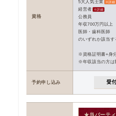
5大人気士業
※詳細
経営者
※詳細
資格
公務員
年収700万円以上
医師・歯科医師
のいずれか該当す
※資格証明書+身
※年収該当の方は
受
予約申し込み
★当パーテ