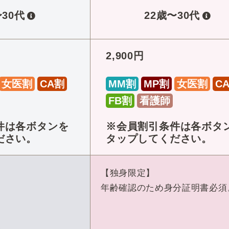
〜30代
22歳〜30代
2,900円
女医割
CA割
MM割
MP割
女医割
C
FB割
看護師
件は各ボタンを
※会員割引条件は各ボタ
ださい。
タップしてください。
【独身限定】
年齢確認のため身分証明書必須