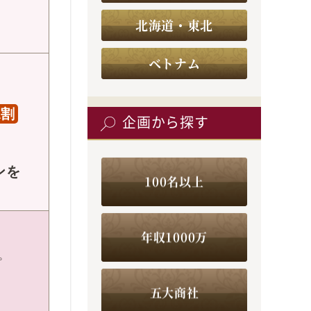
北海道・東北
ベトナム
A割
企画から探す
ンを
100名以上
年収1000万
。
五大商社