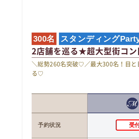
300名
スタンディングPart
2店舗を巡る★超大型街コン
＼総勢260名突破♡／最大300名！目
る♡
受
予約状況