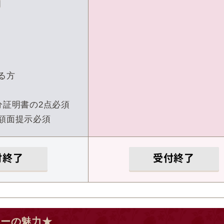
る方
分証明書の2点必須
額面提示必須
付終了
受付終了
ィーの魅力★