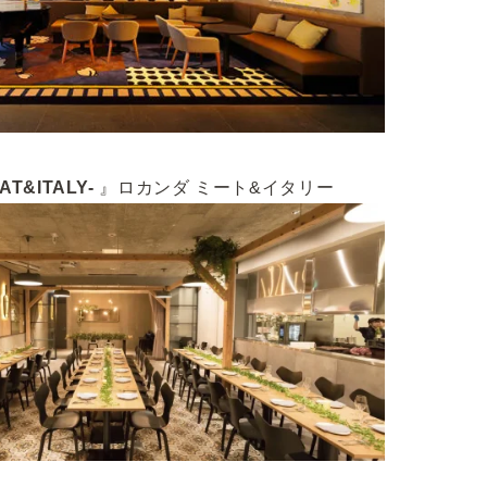
AT&ITALY-
』ロカンダ ミート&イタリー