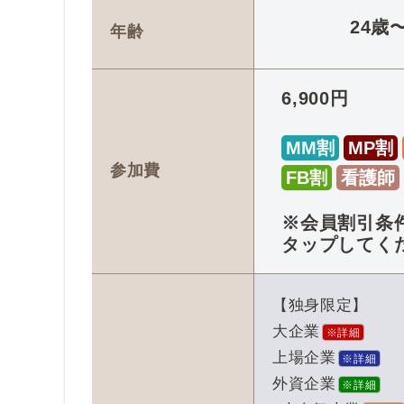
24歳
年齢
6,900円
MM割
MP割
参加費
FB割
看護師
※会員割引条
タップしてく
【独身限定】
大企業
※詳細
上場企業
※詳細
外資企業
※詳細