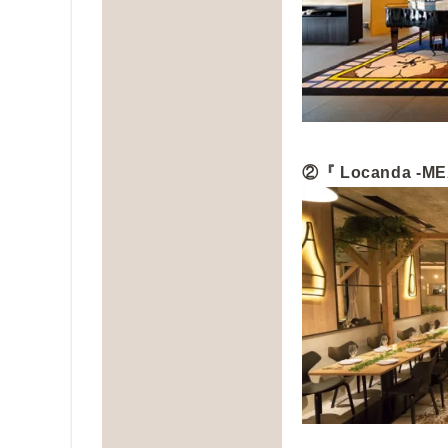
②『 Locanda -ME