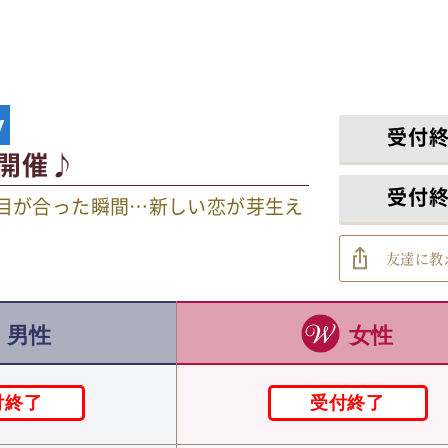
y
受付
開催♪
受付
と目が合った瞬間…新しい恋が芽生え
友達に教
男性
女性
付終了
受付終了