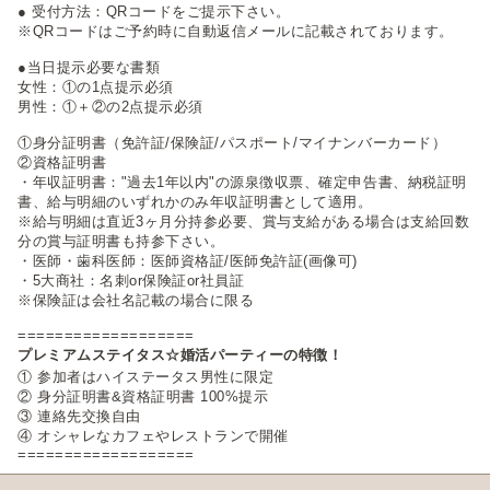
● 受付方法：QRコードをご提示下さい。
※QRコードはご予約時に自動返信メールに記載されております。
●当日提示必要な書類
女性：①の1点提示必須
男性：①＋②の2点提示必須
①身分証明書（免許証/保険証/パスポート/マイナンバーカード）
②資格証明書
・年収証明書："過去1年以内"の源泉徴収票、確定申告書、納税証明
書、給与明細のいずれかのみ年収証明書として適用。
※給与明細は直近3ヶ月分持参必要、賞与支給がある場合は支給回数
分の賞与証明書も持参下さい。
・医師・歯科医師：医師資格証/医師免許証(画像可)
・5大商社：名刺or保険証or社員証
※保険証は会社名記載の場合に限る
===================
プレミアムステイタス☆婚活パーティーの特徴！
① 参加者はハイステータス男性に限定
② 身分証明書&資格証明書 100%提示
③ 連絡先交換自由
④ オシャレなカフェやレストランで開催
===================