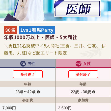
30名
1vs1着席Party
年収1000万以上・医師・5大商社
＼男性21名突破♡／5大商社(三菱、三井、住友、 伊
藤忠、丸紅)など超エリート限定！
男性
女性
受付終了
受付終了
年齢
年齢
28歳〜42歳
22歳～36歳
参加費
参加費
7,000円
3,500円