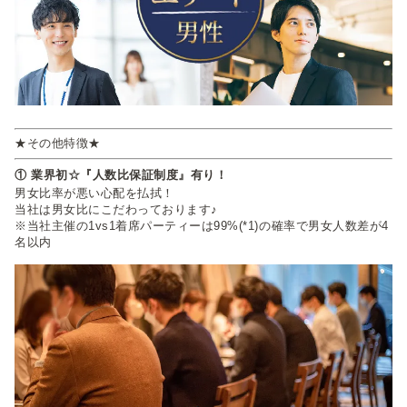
★その他特徴★
① 業界初☆『人数比保証制度』有り！
男女比率が悪い心配を払拭！
当社は男女比にこだわっております♪
※当社主催の1vs1着席パーティーは99%(*1)の確率で男女人数差が4
名以内