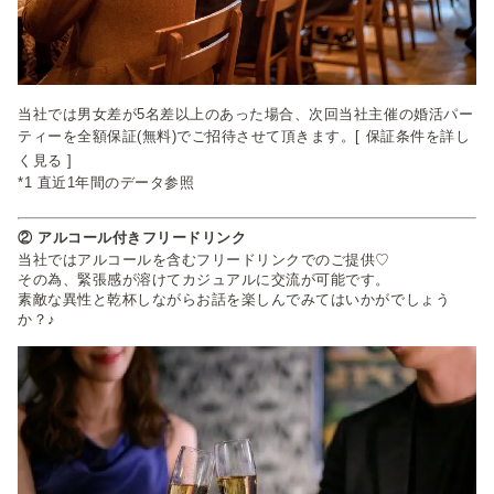
当社では男女差が5名差以上のあった場合、次回当社主催の婚活パー
ティーを全額保証(無料)でご招待させて頂きます。
[ 保証条件を詳し
く見る ]
*1 直近1年間のデータ参照
② アルコール付きフリードリンク
当社ではアルコールを含むフリードリンクでのご提供♡
その為、緊張感が溶けてカジュアルに交流が可能です。
素敵な異性と乾杯しながらお話を楽しんでみてはいかがでしょう
か？♪