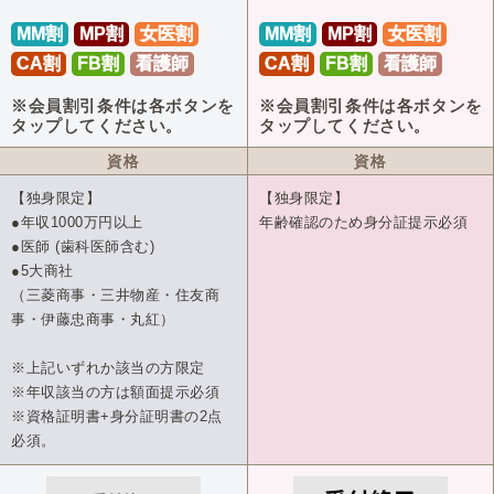
MM割
MP割
女医割
MM割
MP割
女医割
CA割
FB割
看護師
CA割
FB割
看護師
※会員割引条件は各ボタンを
※会員割引条件は各ボタンを
タップしてください。
タップしてください。
資格
資格
【独身限定】
【独身限定】
●年収1000万円以上
年齢確認のため身分証提示必須
●医師 (歯科医師含む)
●5大商社
（三菱商事・三井物産・住友商
事・伊藤忠商事・丸紅）
※上記いずれか該当の方限定
※年収該当の方は額面提示必須
※資格証明書+身分証明書の2点
必須。