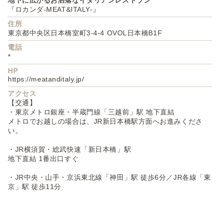
『ロカンダ-MEAT&ITALY-』
住所
東京都中央区日本橋室町3-4-4 OVOL日本橋B1F
電話
*
HP
https://meatanditaly.jp/
アクセス
【交通】
・東京メトロ銀座・半蔵門線「三越前」駅 地下直結
メトロでお越しの場合は、JR新日本橋駅方面へお進みくださ
い。
・JR横須賀・総武快速「新日本橋」駅
地下直結 1番出口すぐ
・JR中央・山手・京浜東北線「神田」駅 徒歩6分／JR各線「東
京」駅 徒歩11分