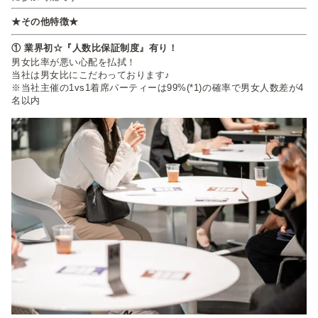
★その他特徴★
① 業界初☆『人数比保証制度』有り！
男女比率が悪い心配を払拭！
当社は男女比にこだわっております♪
※当社主催の1vs1着席パーティーは99%(*1)の確率で男女人数差が4
名以内