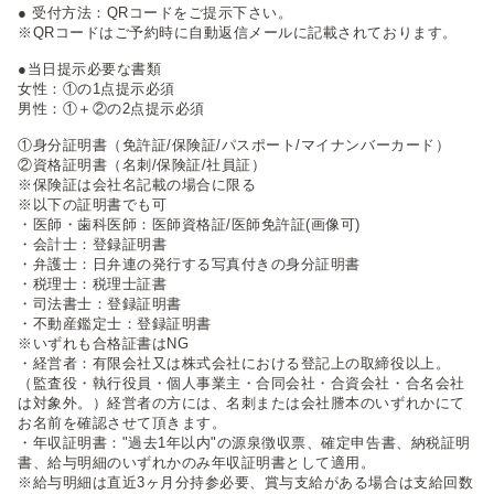
● 受付方法：QRコードをご提示下さい。
※QRコードはご予約時に自動返信メールに記載されております。
●当日提示必要な書類
女性：①の1点提示必須
男性：①＋②の2点提示必須
①身分証明書（免許証/保険証/パスポート/マイナンバーカード）
②資格証明書（名刺/保険証/社員証）
※保険証は会社名記載の場合に限る
※以下の証明書でも可
・医師・歯科医師：医師資格証/医師免許証(画像可)
・会計士：登録証明書
・弁護士：日弁連の発行する写真付きの身分証明書
・税理士：税理士証書
・司法書士：登録証明書
・不動産鑑定士：登録証明書
※いずれも合格証書はNG
・経営者：有限会社又は株式会社における登記上の取締役以上。
（監査役・執行役員・個人事業主・合同会社・合資会社・合名会社
は対象外。）経営者の方には、名刺または会社謄本のいずれかにて
お名前を確認させて頂きます。
・年収証明書："過去1年以内"の源泉徴収票、確定申告書、納税証明
書、給与明細のいずれかのみ年収証明書として適用。
※給与明細は直近3ヶ月分持参必要、賞与支給がある場合は支給回数