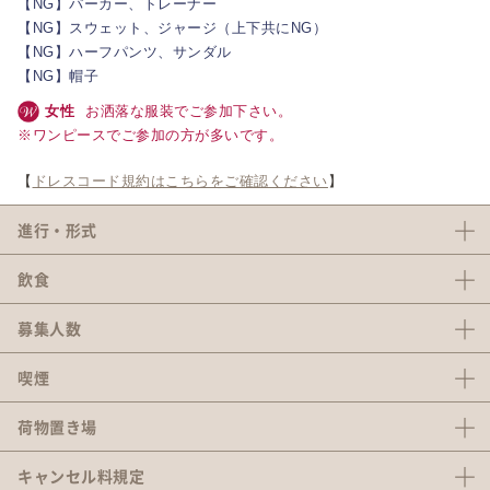
【NG】パーカー、トレーナー
【NG】スウェット、ジャージ（上下共にNG）
【NG】ハーフパンツ、サンダル
【NG】帽子
女性
お洒落な服装でご参加下さい。
※ワンピースでご参加の方が多いです。
【
ドレスコード規約はこちらをご確認ください
】
進行・形式
飲食
募集人数
喫煙
荷物置き場
キャンセル料
規定