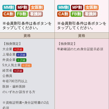
MM割
MP割
女医割
MM割
MP割
女医割
CA割
FB割
看護師
CA割
FB割
看護師
※会員割引条件は各ボタンを
※会員割引条件は各ボタンを
タップしてください。
タップしてください。
資格
資格
【独身限定】
【独身限定】
大企業
年齢確認のため身分証提示必須
※詳細
上場企業
※詳細
外資企業
※詳細
5大人気士業
※詳細
経営者
※詳細
公務員
年収700万円以上
医師・歯科医師
のいずれか該当する方
※資格証明書+身分証明書の2点
必須