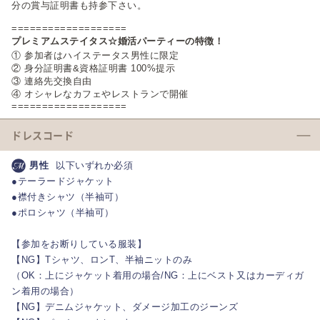
分の賞与証明書も持参下さい。
===================
プレミアムステイタス☆婚活パーティーの特徴！
① 参加者はハイステータス男性に限定
② 身分証明書&資格証明書 100%提示
③ 連絡先交換自由
④ オシャレなカフェやレストランで開催
===================
ドレスコード
男性
以下いずれか必須
●テーラードジャケット
●襟付きシャツ（半袖可）
●ポロシャツ（半袖可）
【参加をお断りしている服装】
【NG】Tシャツ、ロンT、半袖ニットのみ
（OK：上にジャケット着用の場合/NG：上にベスト又はカーディガ
ン着用の場合）
【NG】デニムジャケット、ダメージ加工のジーンズ