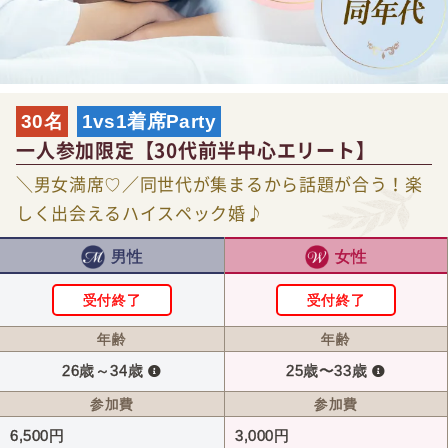
30名
1vs1着席Party
一人参加限定【30代前半中心エリート】
＼男女満席♡／同世代が集まるから話題が合う！楽
しく出会えるハイスペック婚♪
男性
女性
受付終了
受付終了
年齢
年齢
26歳～34歳
25歳〜33歳
参加費
参加費
6,500円
3,000円