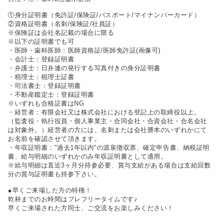
①身分証明書（免許証/保険証/パスポート/マイナンバーカード）
②資格証明書（名刺/保険証/社員証）
※保険証は会社名記載の場合に限る
※以下の証明書でも可
・医師・歯科医師：医師資格証/医師免許証(画像可)
・会計士：登録証明書
・弁護士：日弁連の発行する写真付きの身分証明書
・税理士：税理士証書
・司法書士：登録証明書
・不動産鑑定士：登録証明書
※いずれも合格証書はNG
・経営者：有限会社又は株式会社における登記上の取締役以上。
（監査役・執行役員・個人事業主・合同会社・合資会社・合名会社
は対象外。）経営者の方には、名刺または会社謄本のいずれかにて
お名前を確認させて頂きます。
・年収証明書："過去1年以内"の源泉徴収票、確定申告書、納税証明
書、給与明細のいずれかのみ年収証明書として適用。
※給与明細は直近3ヶ月分持参必要、賞与支給がある場合は支給回数
分の賞与証明書も持参下さい。
●早くご来場した方の特権！
乾杯までのお時間はプレフリータイムです♪
早くご来場された方同士、ご交流をお楽しみください！