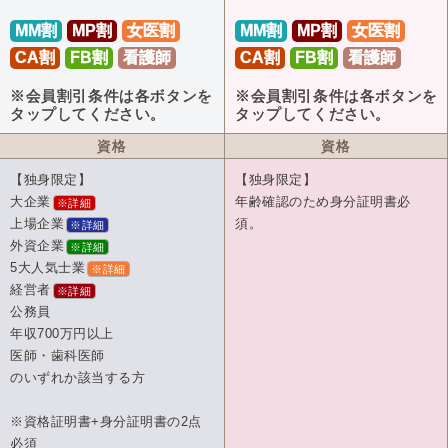
MM割
MP割
女医割
MM割
MP割
女医割
CA割
FB割
看護師
CA割
FB割
看護師
※会員割引条件は各ボタンを
※会員割引条件は各ボタンを
タップしてください。
タップしてください。
資格
資格
【独身限定】
【独身限定】
大企業
年齢確認のため身分証明書必
※詳細
上場企業
須。
※詳細
外資企業
※詳細
5大人気士業
※詳細
経営者
※詳細
公務員
年収700万円以上
医師・歯科医師
のいずれか該当する方
※資格証明書+身分証明書の2点
必須