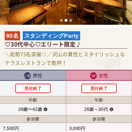
80名
スタンディングParty
♡30代中心♡エリート限定♪
＼総勢73名突破♡／沢山の異性とスタイリッシュな
テラスレストランで乾杯！
男性
女性
受付終了
受付終了
年齢
年齢
28歳〜42歳
26歳～30代
参加費
参加費
7,500円
3,000円