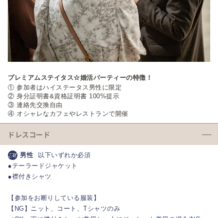
プレミアムステイタス☆婚活パーティーの特徴！
① 参加者はハイステータス男性に限定
② 身分証明書&資格証明書 100%提示
③ 連絡先交換自由
④ オシャレなカフェやレストランで開催
ドレスコード
男性
以下いずれか必須
●テーラードジャケット
●襟付きシャツ
【参加をお断りしている服装】
【NG】ニット、コート、Tシャツのみ