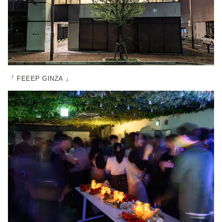
『 FEEEP GINZA 』