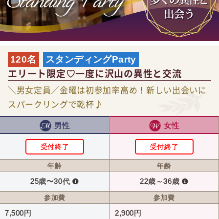
120名
スタンディングParty
エリート限定♡一度に沢山の異性と交流
＼男女定員／金曜は初参加率高め！新しい出会いに
スパークリングで乾杯♪
男性
女性
受付終了
受付終了
年齢
年齢
25歳〜30代
22歳～36歳
参加費
参加費
7,500円
2,900円