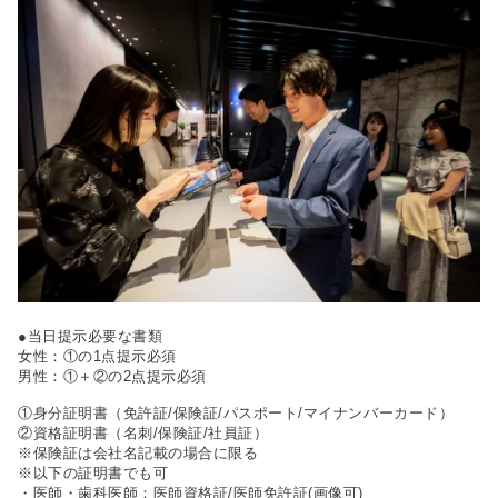
●当日提示必要な書類
女性：①の1点提示必須
男性：①＋②の2点提示必須
①身分証明書（免許証/保険証/パスポート/マイナンバーカード）
②資格証明書（名刺/保険証/社員証）
※保険証は会社名記載の場合に限る
※以下の証明書でも可
・医師・歯科医師：医師資格証/医師免許証(画像可)