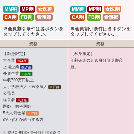
MM割
MP割
女医割
MM割
MP割
女医割
CA割
FB割
看護師
CA割
FB割
看護師
※会員割引条件は各ボタンを
※会員割引条件は各ボタンを
タップしてください。
タップしてください。
資格
資格
【独身限定】
【独身限定】
大企業
年齢確認のため身分証明書必
※詳細
上場企業
須。
※詳細
外資企業
※詳細
年収700万円以上
大手学校法人・医療法人
※詳細
公務員
経営者
※詳細
医師・歯科医師
5大人気士業
※詳細
のいずれか該当する方
※資格証明書+身分証明書の2点