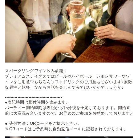
スパークリングワイン飲み放題！
プレミアムステイタスではビールやハイボール、レモンサワーやワ
インをご用意♡もちろんソフトドリンクのご用意もございます♪素敵
な異性と乾杯しながらお話を楽しんでみてはいかがでしょうか♪
-----------------------------------------
●表記時間は受付時間を含みます。
パーティー開始時刻は表記から15分後を予定しております。開始直
前は大変混み合いますので、お早めのご参加をお勧めしております♪
● 受付方法：QRコードをご提示下さい。
※QRコードはご予約時に自動返信メールに記載されております。