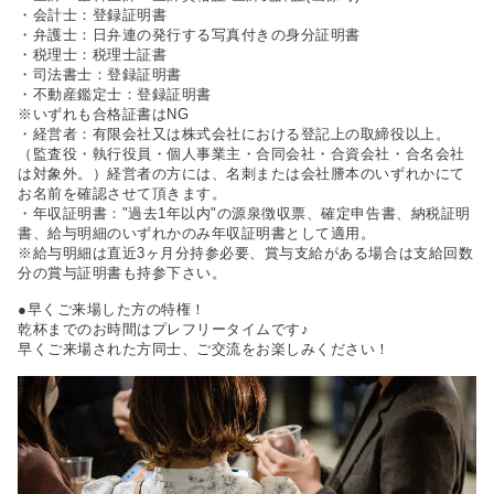
・会計士：登録証明書
・弁護士：日弁連の発行する写真付きの身分証明書
・税理士：税理士証書
・司法書士：登録証明書
・不動産鑑定士：登録証明書
※いずれも合格証書はNG
・経営者：有限会社又は株式会社における登記上の取締役以上。
（監査役・執行役員・個人事業主・合同会社・合資会社・合名会社
は対象外。）経営者の方には、名刺または会社謄本のいずれかにて
お名前を確認させて頂きます。
・年収証明書："過去1年以内"の源泉徴収票、確定申告書、納税証明
書、給与明細のいずれかのみ年収証明書として適用。
※給与明細は直近3ヶ月分持参必要、賞与支給がある場合は支給回数
分の賞与証明書も持参下さい。
●早くご来場した方の特権！
乾杯までのお時間はプレフリータイムです♪
早くご来場された方同士、ご交流をお楽しみください！