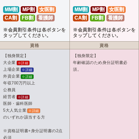
MM割
MP割
女医割
MM割
MP割
女医割
CA割
FB割
看護師
CA割
FB割
看護師
※会員割引条件は各ボタンを
※会員割引条件は各ボタンを
タップしてください。
タップしてください。
資格
資格
【独身限定】
【独身限定】
大企業
年齢確認のため身分証明書必
※詳細
上場企業
須。
※詳細
外資企業
※詳細
年収700万円以上
公務員
経営者
※詳細
医師・歯科医師
5大人気士業
※詳細
のいずれか該当する方
※資格証明書+身分証明書の2点
必須