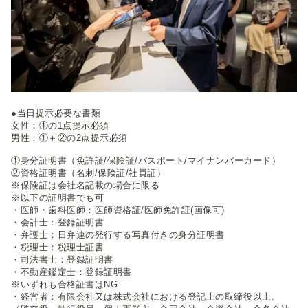
●当日提示必要な書類
女性：①の1点提示必須
男性：①＋②の2点提示必須
①身分証明書（免許証/保険証/パスポート/マイナンバーカード）
②資格証明書（名刺/保険証/社員証）
※保険証は会社名記載の場合に限る
※以下の証明書でも可
・医師・歯科医師：医師資格証/医師免許証(画像可)
・会計士：登録証明書
・弁護士：日弁連の発行する写真付きの身分証明書
・税理士：税理士証書
・司法書士：登録証明書
・不動産鑑定士：登録証明書
※いずれも合格証書はNG
・経営者：有限会社又は株式会社における登記上の取締役以上。