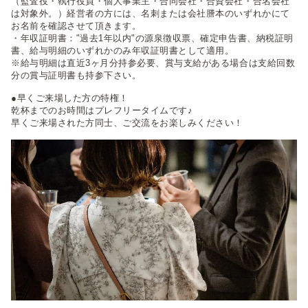
（監査役・執行役員・個人事業主・合同会社・合資会社・合名会社
は対象外。）経営者の方には、名刺または会社謄本のいずれかにて
お名前を確認させて頂きます。
・年収証明書："過去1年以内"の源泉徴収票、確定申告書、納税証明
書、給与明細のいずれかのみ年収証明書として適用。
※給与明細は直近3ヶ月分持参必要、賞与支給がある場合は支給回数
分の賞与証明書も持参下さい。
●早くご来場した方の特権！
乾杯までのお時間はプレフリータイムです♪
早くご来場された方同士、ご交流をお楽しみください！