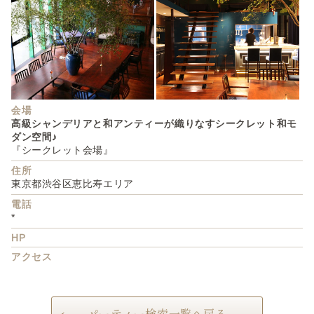
会場
高級シャンデリアと和アンティーが織りなすシークレット和モ
ダン空間♪
『シークレット会場』
住所
東京都渋谷区恵比寿エリア
電話
*
HP
アクセス
パーティー検索一覧へ戻る