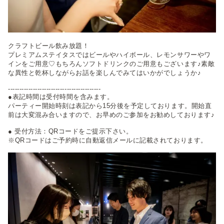
クラフトビール飲み放題！
プレミアムステイタスではビールやハイボール、レモンサワーやワ
インをご用意♡もちろんソフトドリンクのご用意もございます♪素敵
な異性と乾杯しながらお話を楽しんでみてはいかがでしょうか♪
-----------------------------------------
●表記時間は受付時間を含みます。
パーティー開始時刻は表記から15分後を予定しております。開始直
前は大変混み合いますので、お早めのご参加をお勧めしております♪
● 受付方法：QRコードをご提示下さい。
※QRコードはご予約時に自動返信メールに記載されております。