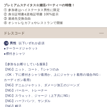
プレミアムステイタス☆婚活パーティーの特徴！
① 参加者はハイステータス男性に限定
② 身分証明書&資格証明書 100%提示
③ 連絡先交換自由
④ オシャレなカフェやレストランで開催
ドレスコード
男性
以下いずれか必須
●テーラードジャケット
●襟付きシャツ
【参加をお断りしている服装】
【NG】ニット、コート、Tシャツのみ
（OK：下に襟付きシャツ着用か、上にジャケット着用の場合/NG：
カーディガン着用）
【NG】デニムジャケット、ダメージ加工のジーンズ
【NG】パーカー、トレーナー
【NG】スウェット、ジャージ（上下共にNG）
【NG】ハーフパンツ、サンダル
【NG】帽子