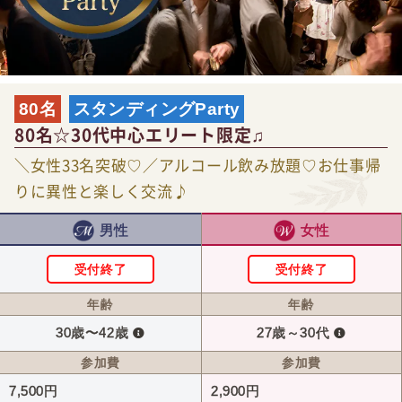
80名
スタンディングParty
80名☆30代中心エリート限定♫
＼女性33名突破♡／アルコール飲み放題♡お仕事帰
りに異性と楽しく交流♪
男性
女性
受付終了
受付終了
年齢
年齢
30歳〜42歳
27歳～30代
参加費
参加費
7,500円
2,900円