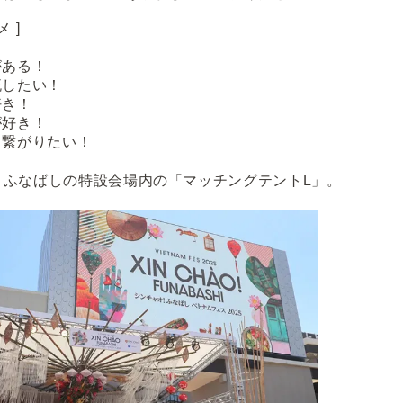
 ]
！
がある！
流したい！
好き！
が好き！
と繋がりたい！
！ふなばし
の特設会場内の「マッチングテントL」。