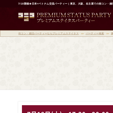
7/18開催★日本×ベトナム交流パーティー | 東京、大阪、名古屋での街コン
街コン・婚活パーティーならプレミアムステイタス
パーティー検索