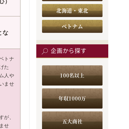
心）
北海道・東北
ベトナム
とな
企画から探す
ベトナ
げた
100名以上
ム人や
いませ
年収1000万
すが、
五大商社
ませ