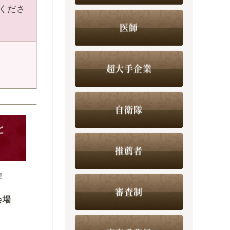
くださ
医師
超大手企業
自衛隊
と
推薦者
！
審査制
会場