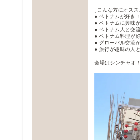
[ こんな方にオススメ
● ベトナムが好き
● ベトナムに興味
● ベトナム人と交
● ベトナム料理が
● グローバル交流
● 旅行が趣味の人
会場は
シンチャオ