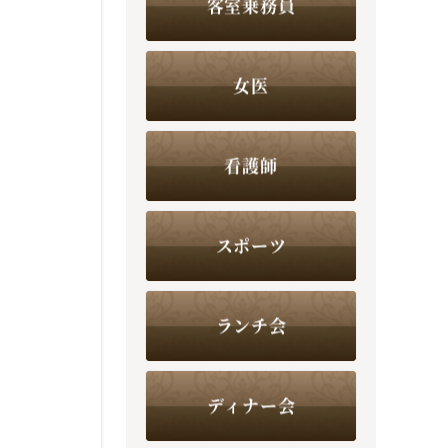
客室乗務員
女医
看護師
スポーツ
ランチ会
ディナー会