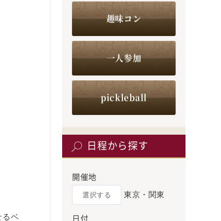
趣味コン
。
一人参加
pickleball
日程から探す
開催地
東京・関東
選択する
日付
せるベ