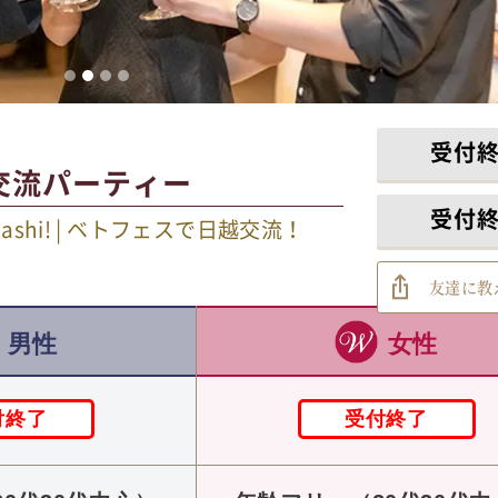
受付
交流パーティー
受付
ại Funabashi! | ベトフェスで日越交流！
友達に教
男性
女性
付終了
受付終了