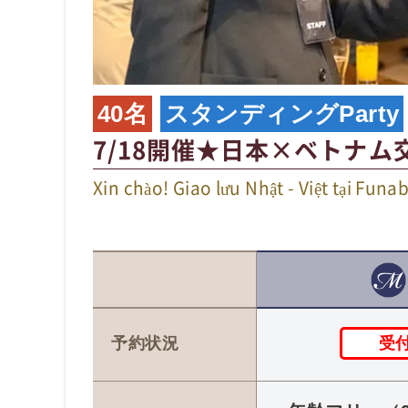
40名
スタンディングParty
7/18開催★日本×ベトナム
Xin chào! Giao lưu Nhật - Việt t
受
予約状況