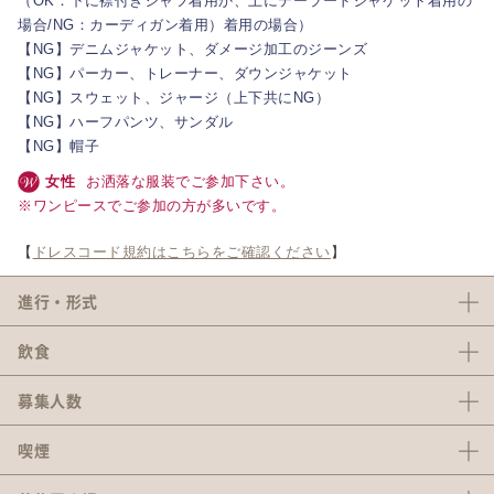
（OK：下に襟付きシャツ着用か、上にテーラードジャケット着用の
場合/NG：カーディガン着用）着用の場合）
【NG】デニムジャケット、ダメージ加工のジーンズ
【NG】パーカー、トレーナー、ダウンジャケット
【NG】スウェット、ジャージ（上下共にNG）
【NG】ハーフパンツ、サンダル
【NG】帽子
女性
お洒落な服装でご参加下さい。
※ワンピースでご参加の方が多いです。
【
ドレスコード規約はこちらをご確認ください
】
進行・形式
飲食
募集人数
喫煙