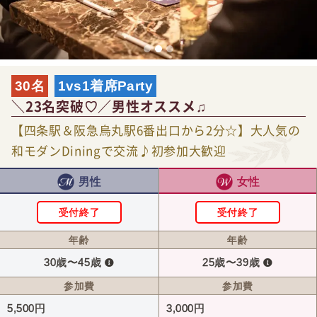
30名
1vs1着席Party
＼23名突破♡／男性オススメ♫
【四条駅＆阪急烏丸駅6番出口から2分☆】大人気の
和モダンDiningで交流♪初参加大歓迎
男性
女性
受付終了
受付終了
年齢
年齢
30歳〜45歳
25歳〜39歳
参加費
参加費
5,500円
3,000円