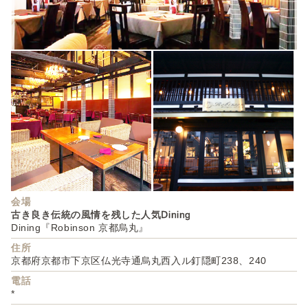
会場
古き良き伝統の風情を残した人気Dining
Dining『Robinson 京都烏丸』
住所
京都府京都市下京区仏光寺通烏丸西入ル釘隠町238、240
電話
*