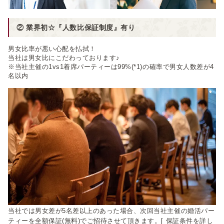
② 業界初☆『人数比保証制度』有り
男女比率が悪い心配を払拭！
当社は男女比にこだわっております♪
※当社主催の1vs1着席パーティーは99%(*1)の確率で男女人数差が4
名以内
当社では男女差が5名差以上のあった場合、次回当社主催の婚活パー
ティーを全額保証(無料)でご招待させて頂きます。
[ 保証条件を詳し