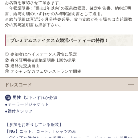
お名前を確認させて頂きます。
・年収証明書："過去1年以内"の源泉徴収票、確定申告書、納税証明
書、給与明細のいずれかのみ年収証明書として適用。
※給与明細は直近3ヶ月分持参必要、賞与支給がある場合は支給回数
分の賞与証明書も持参下さい。
プレミアムステイタス☆婚活パーティーの特徴！
① 参加者はハイステータス男性に限定
② 身分証明書&資格証明書 100%提示
③ 連絡先交換自由
④ オシャレなカフェやレストランで開催
ドレスコード
男性
以下いずれか必須
●テーラードジャケット
●襟付きシャツ
【参加をお断りしている服装】
【NG】ニット、コート、Tシャツのみ