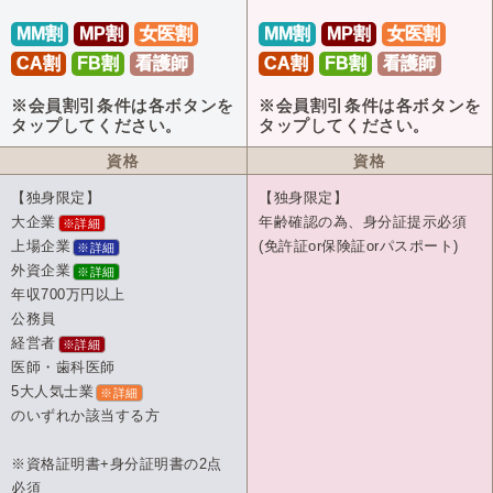
MM割
MP割
女医割
MM割
MP割
女医割
CA割
FB割
看護師
CA割
FB割
看護師
※会員割引条件は各ボタンを
※会員割引条件は各ボタンを
タップしてください。
タップしてください。
資格
資格
【独身限定】
【独身限定】
大企業
年齢確認の為、身分証提示必須
※詳細
上場企業
(免許証or保険証orパスポート)
※詳細
外資企業
※詳細
年収700万円以上
公務員
経営者
※詳細
医師・歯科医師
5大人気士業
※詳細
のいずれか該当する方
※資格証明書+身分証明書の2点
必須