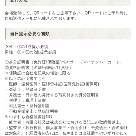
受付方法
会場受付にて、QRコードをご提示下さい。QRコードはご予約時に
自動返信メールに記載されております。
当日提示必要な書類
女性：①の1点提示必須
男性：①＋②の2点提示必須
①身分証明書（免許証/保険証/パスポート/マイナンバーカード）
②資格証明書（名刺/保険証/社員証）
※保険証は会社名記載の場合に限る
※以下の証明書でも可
・医師・歯科医師：医師資格証/医師免許証(画像可)
・会計士：登録証明書
・弁護士：日弁連の発行する写真付きの身分証明書
・税理士：税理士証書
・司法書士：登録証明書
・不動産鑑定士：登録証明書
※いずれも合格証書はNG
・経営者：有限会社又は株式会社における登記上の取締役以上。
（監査役・執行役員・個人事業主・合同会社・合資会社・合名会社
は対象外。）経営者の方には、名刺または会社謄本のいずれかにて