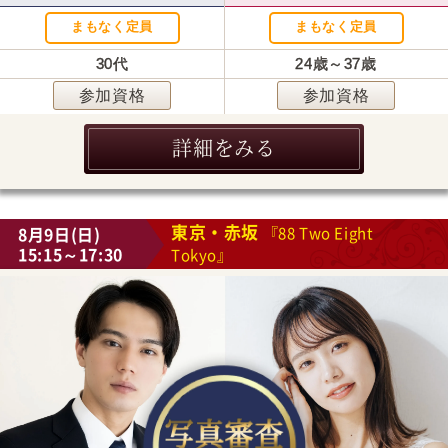
まもなく定員
まもなく定員
30代
24歳～37歳
参加資格
参加資格
詳細をみる
東京・赤坂
8月9日(日)
『88 Two Eight
15:15～17:30
Tokyo』