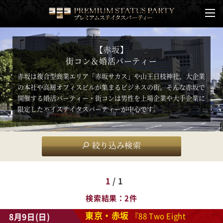
【赤坂】
街コン＆婚活パーティー
赤坂は複合型商業エリア「赤坂サカス」や山王日枝神社、大企業
の本社や高層オフィスビルが集まるビジネスの街。そんな赤坂で
開催する婚活パーティー・街コンは男性を上場企業や大手企業に
限定したハイステイタスパーティーが中心です。
絞り込み検索
1
/ 1
検索結果
2件
東京・赤坂
8月9日(日)
『88 Two Eight