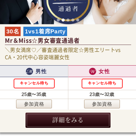
30名
1vs1着席Party
Mr＆Miss☆男女審査通過者
＼男女満席♡／審査通過者限定☆男性エリートvs
CA・20代中心容姿端麗女性
男性
女性
キャンセル待ち
キャンセル待ち
25歳〜35歳
23歳〜32歳
参加資格
参加資格
詳細をみる