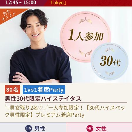
12:45～15:00
Tokyo』
30名
1vs1着席Party
男性30代限定ハイステイタス
＼男女残り2名♡／一人参加限定！【30代ハイスペッ
ク男性限定】プレミアム着席Party
男性
女性