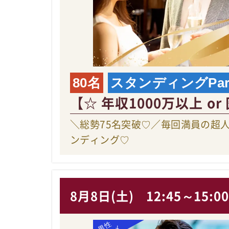
80名
スタンディングPar
【☆ 年収1000万以上 or
＼総勢75名突破♡／毎回満員の超人気
ンディング♡
8月8日(土)
12:45～15:0