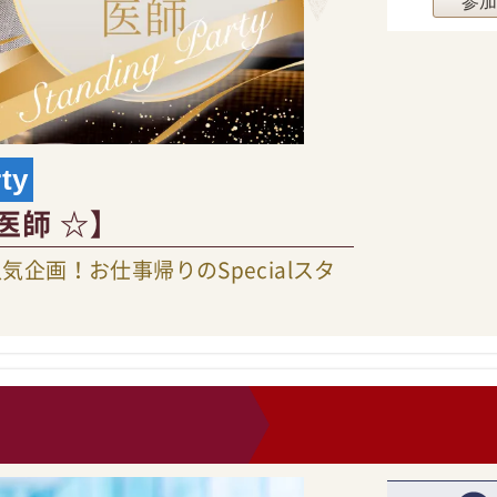
参
ty
 医師 ☆】
企画！お仕事帰りのSpecialスタ
0