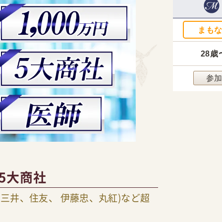
まも
28歳
参
5大商社
、三井、住友、 伊藤忠、丸紅)など超