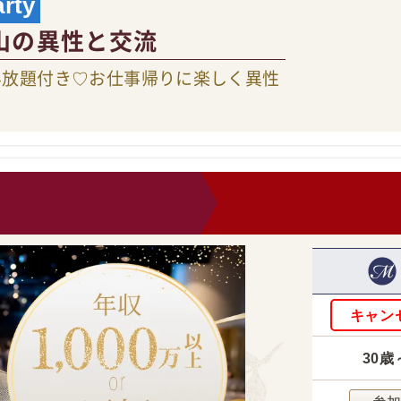
ty
山の異性と交流
み放題付き♡お仕事帰りに楽しく異性
0
キャン
30歳