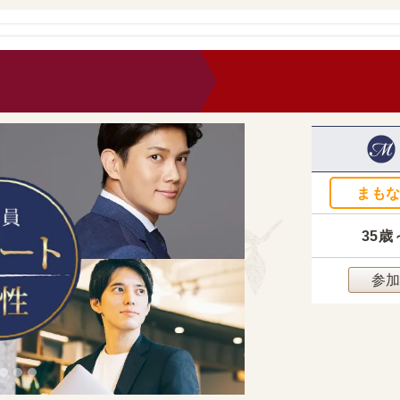
0
まも
35歳
参