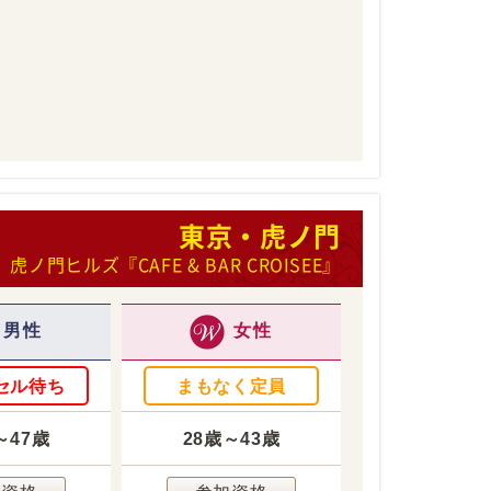
東京・虎ノ門
虎ノ門ヒルズ『CAFE & BAR CROISEE』
男性
女性
セル待ち
まもなく定員
～47歳
28歳～43歳