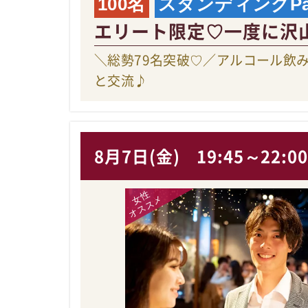
100名
スタンディングPar
エリート限定♡一度に沢
＼総勢79名突破♡／アルコール飲
と交流♪
8月7日(金)
19:45～22:0