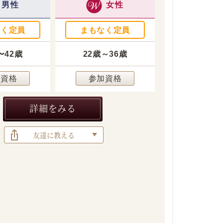
男性
女性
なく定員
まもなく定員
〜42歳
22歳～36歳
加資格
参加資格
詳細をみる
友達に教える