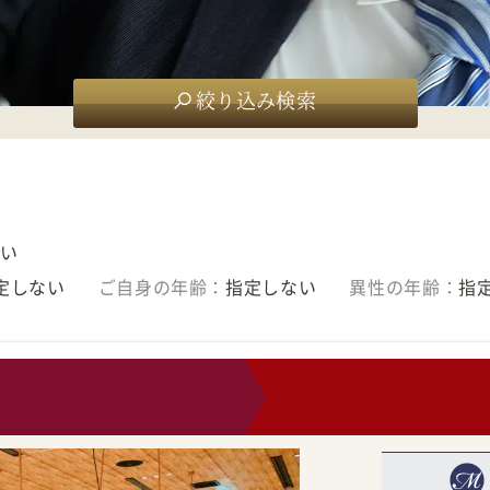
絞り込み検索
ない
指定しない
ご自身の年齢：
指定しない
異性の年齢：
指
0