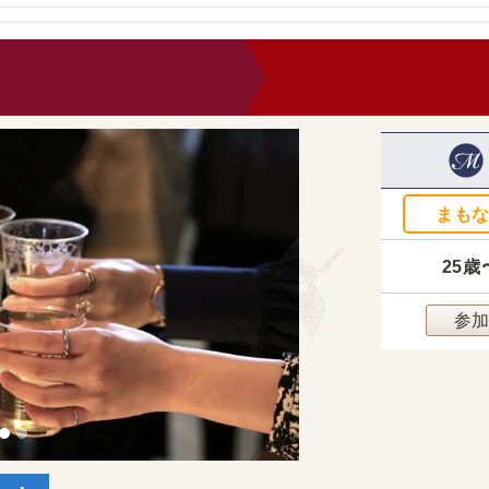
0
まも
25歳
参