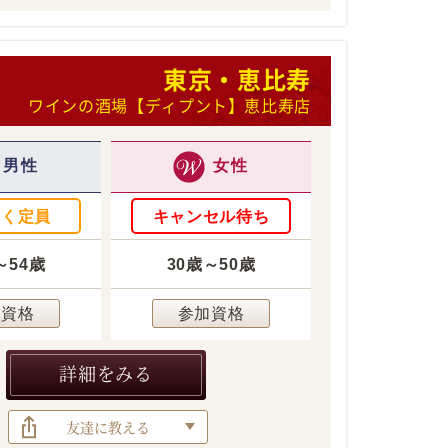
東京・恵比寿
ワインの酒場【ディプント】恵比寿店
男性
女性
なく定員
キャンセル待ち
～54歳
30歳～50歳
加資格
参加資格
詳細をみる
友達に教える