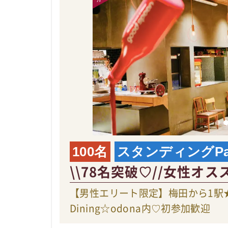
100名
スタンディングPar
\\78名突破♡//女性オス
【男性エリート限定】梅田から1駅
Dining☆odona内♡初参加歓迎