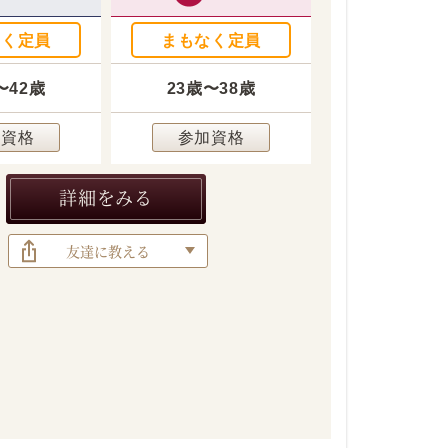
なく定員
まもなく定員
〜42歳
23歳〜38歳
加資格
参加資格
詳細をみる
友達に教える