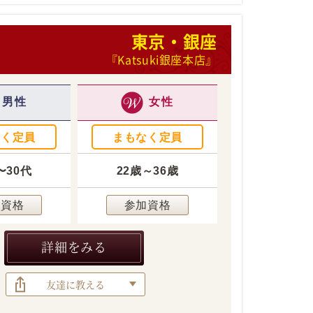
東京・銀座
『Katsuki銀座本店』
男性
女性
なく定員
まもなく定員
〜30代
22歳～36歳
加資格
参加資格
詳細をみる
友達に教える