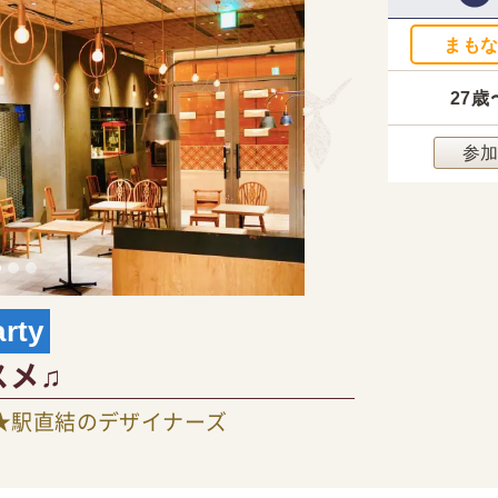
まも
27歳
参
ty
スメ♫
★駅直結のデザイナーズ