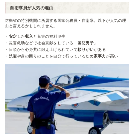
自衛隊員が人気の理由
防衛省の特別機関に所属する国家公務員・自衛隊。以下が人気の理
由と言えるかもしれません。
・
安定した収入
と充実の福利厚生
・災害救助などで社会貢献をしている「
国防男子
」
・日頃から心身共に鍛え上げられていて
頼りがい
がある
・洗濯や身の回りのことを自分で行っているため
家事力
が高い