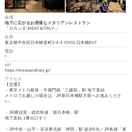
会場
地下に広がるお洒落なイタリアンレストラン
『ロカンダ-MEAT&ITALY-』
住所
東京都中央区日本橋室町3-4-4 OVOL日本橋B1F
電話
*
HP
https://meatanditaly.jp/
アクセス
【交通】
・東京メトロ銀座・半蔵門線「三越前」駅 地下直結
メトロでお越しの場合は、JR新日本橋駅方面へお進みくださ
い。
・JR横須賀・総武快速「新日本橋」駅
地下直結 1番出口すぐ
・JR中央・山手・京浜東北線「神田」駅 徒歩6分／JR各線「東