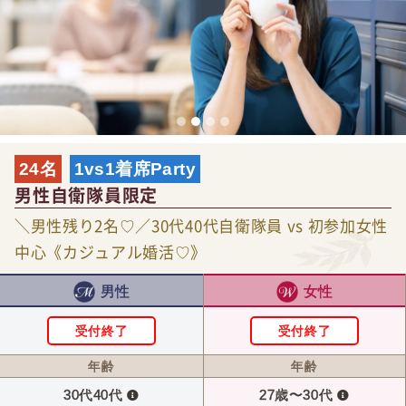
24名
1vs1着席Party
男性自衛隊員限定
＼男性残り2名♡／30代40代自衛隊員 vs 初参加女性
中心《カジュアル婚活♡》
男性
女性
受付終了
受付終了
年齢
年齢
30代40代
27歳〜30代