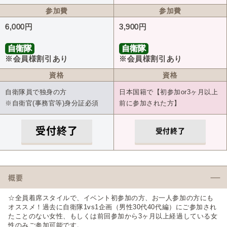
参加費
参加費
6,000円
3,900円
自衛隊
自衛隊
※会員様割引あり
※会員様割引あり
資格
資格
自衛隊員で独身の方
日本国籍で【初参加or3ヶ月以上
※自衛官(事務官等)身分証必須
前に参加された方】
受付終了
受付終了
概要
☆全員着席スタイルで、イベント初参加の方、お一人参加の方にも
オススメ！過去に自衛隊1vs1企画（男性30代40代編）にご参加され
たことのない女性、もしくは前回参加から3ヶ月以上経過している女
性のみご参加可能です。