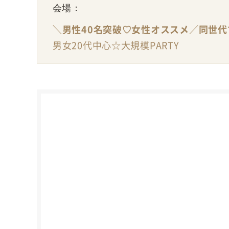
会場：
＼男性40名突破♡女性オススメ／同世
男女20代中心☆大規模PARTY